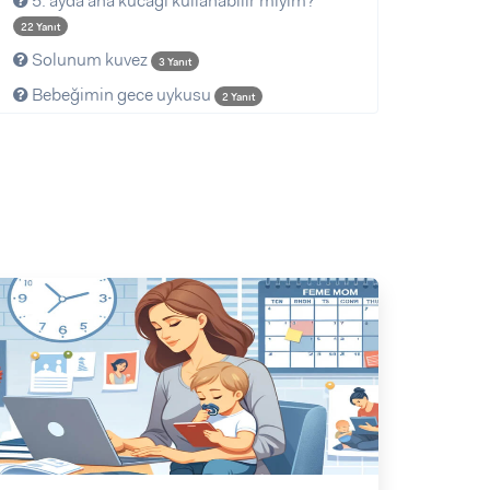
5. ayda ana kucağı kullanabilir miyim?
22 Yanıt
Solunum kuvez
3 Yanıt
Bebeğimin gece uykusu
2 Yanıt