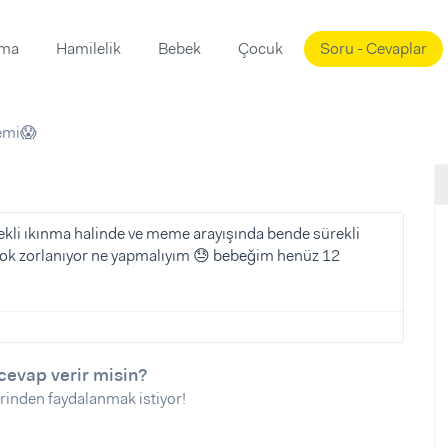
ama
Hamilelik
Bebek
Çocuk
Soru - Cevaplar
Süslemeleri
ama
emi😱
ta
ı
ı
ısı
 Mekanı
mi)
rekli ıkınma halinde ve meme arayışında bende sürekli
k zorlanıyor ne yapmalıyım 😓 bebeğim henüz 12
üsleme
i
i
u
ünü
i
cevap verir misin?
rinden faydalanmak istiyor!