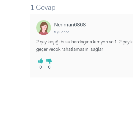
Sorular ve Yanıtlar
Sorular ve Yanıtlar
1 Cevap
Eğlence
Makaleler
Makaleler
Ürünler
Videolar
Videolar
Neriman6868
5 yıl önce
Sorular ve Yanıtlar
2 çay kaşığı bı su bardagina kimyon ve 1 .2 çay k
Makaleler
geçer vecok rahatlamasını sağlar
Videolar
0
0