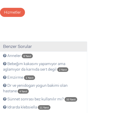
Hizmetler
Benzer Sorular
Anneler
6 Yanıt
Bebeğim kakasını yapamıyor ama
aglamıyor da karnıda sert degil
2 Yanıt
Emzirme
1 Yanıt
Dr ve yenidogan yogun bakimi olan
hastane
4 Yanıt
Sünnet sonrası bez kullanılır mı?
33 Yanıt
Idrarda klebsiella
11 Yanıt