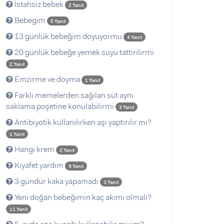
İstahsiz bebek
2 Yanıt
Bebegim
5 Yanıt
13 günlük bebeğim doyuyormu
4 Yanıt
20 günlük bebeğe yemek suyu tattirilirmi
2 Yanıt
Emzirme ve doyma
1 Yanıt
Farklı memelerden sağılan süt aynı
saklama poşetine konulabilirmi
3 Yanıt
Antibiyotik kullanılırken aşı yaptırılır mı?
1 Yanıt
Hangi krem
2 Yanıt
Kıyafet yardım
9 Yanıt
3 gündür kaka yapamadı
3 Yanıt
Yeni doğan bebeğimin kaç akımı olmalı?
11 Yanıt