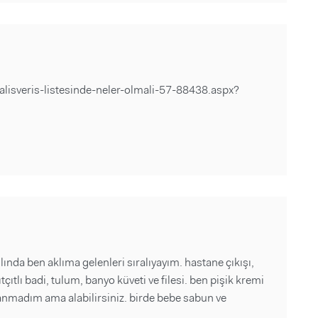
lisveris-listesinde-neler-olmali-57-88438.aspx?
lında ben aklıma gelenleri sıralıyayım. hastane çıkışı,
çıtlı badi, tulum, banyo küveti ve filesi. ben pişik kremi
lanmadım ama alabilirsiniz. birde bebe sabun ve