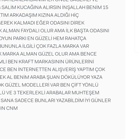
SALİM KUCAĞINA ALIRSIN İNŞALLAH BENİM 15
TIM ARKADAŞIM KIZINA ALDIĞI HİÇ
GEREK KALMADI EĞER ODASINI DİREK
ALMAN FAYDALI OLUR AMA İLK BAŞTA ODASINI
OYUN PARKI EN GÜZELİ HEM RAHATÇA
BUNUNLA İLGİLİ ÇOK FAZLA MARKA VAR
DİK MARKA ALMAN GÜZEL OLUR AMA BENCE
Lİ BEN KRAFT MARKASININ ÜRÜNLERİNİ
E BEN İNTERNETTEN ALIŞVERİŞ YAPTIM ÇOK
EK AL BENİM ARABA ŞUAN DÖKÜLÜYOR YAZA
K GÜZEL MODELLERİ VAR BEN ÇİFT YÖNLÜ
LÜ VE 3 TEKERLEKLİ ARABALAR MUHTEŞEM
 SANA SADECE BUNLARI YAZABİLDİM İYİ GÜNLER
SIN CNM