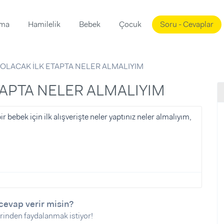
ama
Hamilelik
Bebek
Çocuk
Soru - Cevaplar
Süslemeleri
ama
OLACAK İLK ETAPTA NELER ALMALIYIM
ta
ı
ı
ısı
TAPTA NELER ALMALIYIM
 Mekanı
mi)
ebek için ilk alışverişte neler yaptınız neler almalıyım,
üsleme
i
i
u
ünü
i
cevap verir misin?
rinden faydalanmak istiyor!