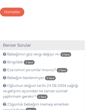
Hizmetler
Benzer Sorular
Bebeğimin göz rengi değişir mi
2 Yanıt
Bıngıldak
1 Yanıt
Ece ismini yorumlar mısınız?
1 Yanıt
Bebeğim beslenmiyor
5 Yanıt
Oğlumun doğum tarihi 24.09.2004 sağlığı
ve gelişimi açısından ne zaman sünnet
yaptırmam gerekir?
1 Yanıt
23günlük bebeğim memeyi emerken
uyuya kalıyor