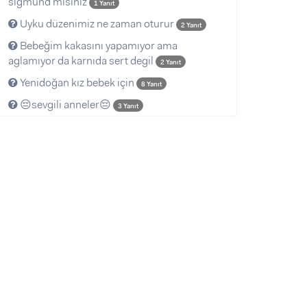
sigmund misiniz
1 Yanıt
Uyku düzenimiz ne zaman oturur
2 Yanıt
Bebeğim kakasını yapamıyor ama
aglamıyor da karnıda sert degil
2 Yanıt
Yenidoğan kız bebek için
8 Yanıt
😔sevgili anneler😔
3 Yanıt