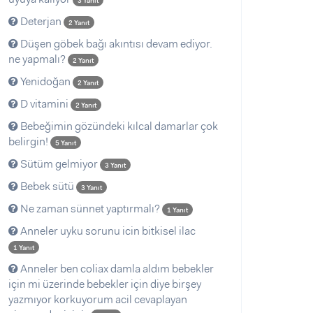
3 Yanıt
Deterjan
2 Yanıt
Düşen göbek bağı akıntısı devam ediyor.
ne yapmalı?
2 Yanıt
Yenidoğan
2 Yanıt
D vitamini
2 Yanıt
Bebeğimin gözündeki kılcal damarlar çok
belirgin!
5 Yanıt
Sütüm gelmiyor
3 Yanıt
Bebek sütü
3 Yanıt
Ne zaman sünnet yaptırmalı?
1 Yanıt
Anneler uyku sorunu icin bitkisel ilac
1 Yanıt
Anneler ben coliax damla aldım bebekler
için mi üzerinde bebekler için diye birşey
yazmıyor korkuyorum acil cevaplayan