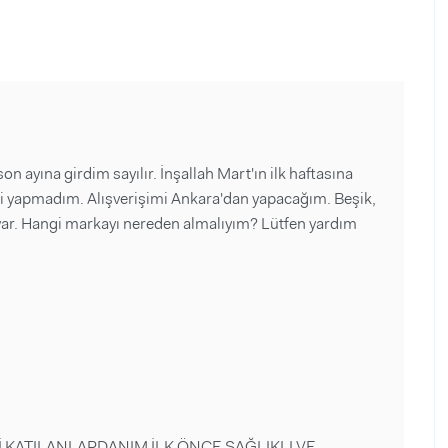
 ayına girdim sayılır. İnşallah Mart'ın ilk haftasına
imi yapmadım. Alışverişimi Ankara'dan yapacağım. Beşik,
m var. Hangi markayı nereden almalıyım? Lütfen yardım
İ KATILANLARDANIM İLK ÖNCE SAĞLIKLI VE