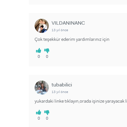
VILDANINANC
13 yıl önce
Çok teşekkür ederim yardımlarınız için
0
0
tubabilici
13 yıl önce
yukardaki linke tıklayın,orada işinize yarayacak li
0
0