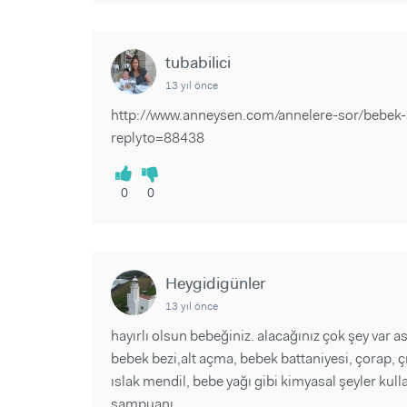
tubabilici
13 yıl önce
http://www.anneysen.com/annelere-sor/bebek-a
replyto=88438
0
0
Heygidigünler
13 yıl önce
hayırlı olsun bebeğiniz. alacağınız çok şey var as
bebek bezi,alt açma, bebek battaniyesi, çorap, çıt
ıslak mendil, bebe yağı gibi kimyasal şeyler kul
şampuanı.