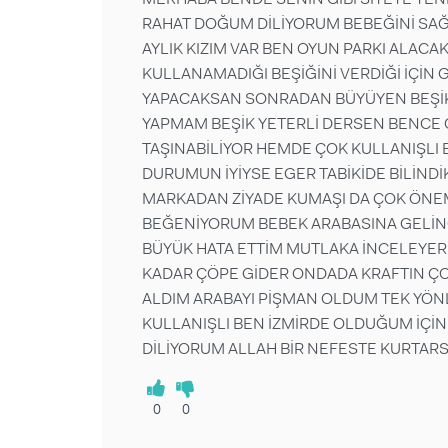
RAHAT DOĞUM DİLİYORUM BEBEĞİNİ SAĞ 
AYLIK KIZIM VAR BEN OYUN PARKI ALACAK
KULLANAMADIĞI BEŞİĞİNİ VERDİĞİ İÇİN 
YAPACAKSAN SONRADAN BÜYÜYEN BEŞİK 
YAPMAM BEŞİK YETERLİ DERSEN BENCE 
TAŞINABİLİYOR HEMDE ÇOK KULLANIŞLI 
DURUMUN İYİYSE EGER TABİKİDE BİLİN
MARKADAN ZİYADE KUMAŞI DA ÇOK ÖNEM
BEĞENİYORUM BEBEK ARABASINA GELİNC
BÜYÜK HATA ETTİM MUTLAKA İNCELEYER
KADAR ÇÖPE GİDER ONDADA KRAFTIN ÇO
ALDIM ARABAYI PİŞMAN OLDUM TEK YÖN
KULLANIŞLI BEN İZMİRDE OLDUĞUM İÇİN
DİLİYORUM ALLAH BİR NEFESTE KURTAR
0
0