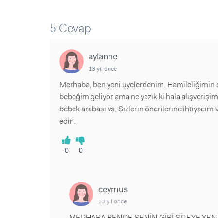
Sorular ve Yanıtlar
Sorular ve Yanıtlar
Eğlence
Makaleler
Makaleler
5 Cevap
Ürünler
Videolar
Videolar
aylanne
Sorular ve Yanıtlar
13 yıl önce
Makaleler
Merhaba, ben yeni üyelerdenim. Hamileliğimin son
Videolar
bebeğim geliyor ama ne yazık ki hala alışveriş
bebek arabası vs. Sizlerin önerilerine ihtiyacı
edin.
0
0
ceymus
13 yıl önce
MERHABA BENDE SENİN GİBİ SİTEYE YEN