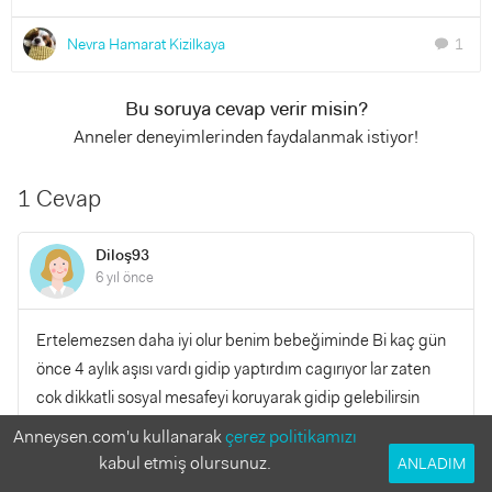
Nevra Hamarat Kizilkaya
1
chat
Bu soruya cevap verir misin?
Anneler deneyimlerinden faydalanmak istiyor!
1 Cevap
Diloş93
6 yıl önce
Ertelemezsen daha iyi olur benim bebeğiminde Bi kaç gün
önce 4 aylık aşısı vardı gidip yaptırdım cagırıyor lar zaten
cok dikkatli sosyal mesafeyi koruyarak gidip gelebilirsin
aşılar önemli çocukları koruyorlar
Anneysen.com'u kullanarak
çerez politikamızı
kabul etmiş olursunuz.
ANLADIM
YANITLA
0
0