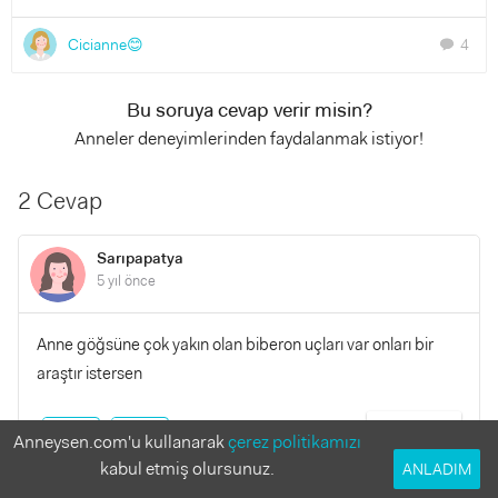
Cicianne😊
4
chat
Bu soruya cevap verir misin?
Anneler deneyimlerinden faydalanmak istiyor!
2 Cevap
Sarıpapatya
5 yıl önce
Anne göğsüne çok yakın olan biberon uçları var onları bir
araştır istersen
YANITLA
0
0
Anneysen.com'u kullanarak
çerez politikamızı
kabul etmiş olursunuz.
ANLADIM