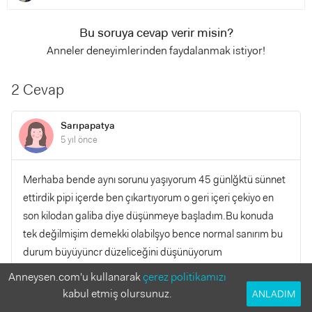
Bu soruya cevap verir misin?
Anneler deneyimlerinden faydalanmak istiyor!
2 Cevap
Sarıpapatya
5 yıl önce
Merhaba bende aynı sorunu yaşıyorum 45 günlğktü sünnet
ettirdik pipi içerde ben çıkartıyorum o geri içeri çekiyo en
son kilodan galiba diye düşünmeye başladım.Bu konuda
tek değilmişim demekki olabilşyo bence normal sanırım bu
durum büyüyüncr düzeliceğini düşünüyorum
Anneysen.com'u kullanarak
çerez politikamızı
YANITLA
0
0
kabul etmiş olursunuz.
ANLADIM