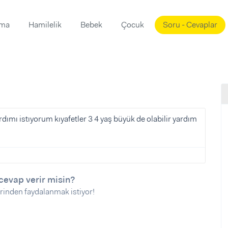
ama
Hamilelik
Bebek
Çocuk
Soru - Cevaplar
Süslemeleri
ama
ta
ı
ı
ısı
 Mekanı
mi)
dımı istıyorum kıyafetler 3 4 yaş büyük de olabilir yardım
üsleme
i
i
u
cevap verir misin?
ünü
i
rinden faydalanmak istiyor!