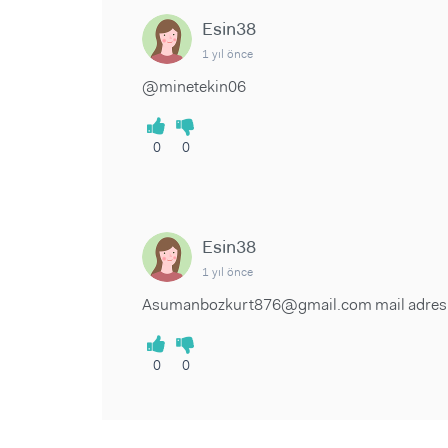
Esin38
1 yıl önce
@minetekin06
0
0
Esin38
1 yıl önce
Asumanbozkurt876@gmail.com mail adre
0
0