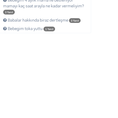
Bebeğim 4 aylık mama ile besleniyor
mamayı kaç saat arayla ne kadar vermeliyim?
3 Yanıt
Babalar hakkında biraz dertleşme
3 Yanıt
Bebegim toka yuttu
1 Yanıt