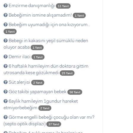
Emzirme danışmanlığı
11 Yanıt
Bebeğimin ismine alışamadım!
1 Yanıt
Bebeğim uyumadığı için ona kızıyorum..
1 Yanıt
Bebegi in kakasını yeşil sümüklü neden
oluyor acaba
1 Yanıt
Demir ilaci
1 Yanıt
6 haftalık hamileyim dün doktora gittim
utrosanda kese gözükmedi
25 Yanıt
Süt alerjisi
2 Yanıt
Göz takibi yapamayan bebek
56 Yanıt
6aylik hamileyim 1gundur hareket
etmiyorbebeğim
2 Yanıt
Görme engelli bebeği çocuğu olan var mı?
(septo optik displazi)
37 Yanıt