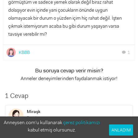
görmüştüm ve sadece yemek olarak değil biraz rahat
dolaşıyor evin içinde yani çocukların önünde uygun
olamayacak bir durum o yüzden içim hiç rahat değil. İşten
çıkmak istemiyorum acaba bu gibi durum yaşayan varsa
tavsiye verebilir mi?
KBBB
1
chat
Bu soruya cevap verir misin?
Anneler deneyimlerinden faydalanmak istiyor!
1 Cevap
Miraşk
7 yıl önce
Anneysen.com'u kullanarak
çerez politikamızı
kabul etmiş olursunuz.
ANLADIM
Yaşamadım ama kaynanayla oturan bir gelin olarak