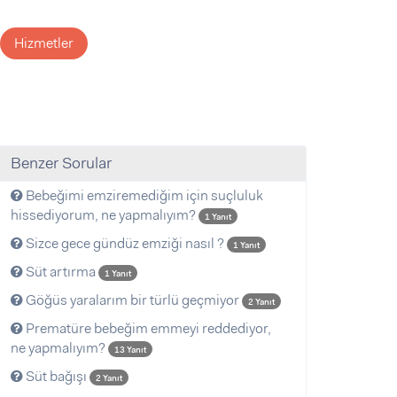
Hizmetler
Benzer Sorular
Bebeğimi emziremediğim için suçluluk
hissediyorum, ne yapmalıyım?
1 Yanıt
Sizce gece gündüz emziği nasıl ?
1 Yanıt
Süt artırma
1 Yanıt
Göğüs yaralarım bir türlü geçmiyor
2 Yanıt
Prematüre bebeğim emmeyi reddediyor,
ne yapmalıyım?
13 Yanıt
Süt bağışı
2 Yanıt