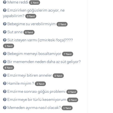
Meme reddi
1 Yanıt
Emzirirken göğüslerim acıyor, ne
yapabilirim?
3 Yanıt
Bebegime su verebilirmiyim
2 Yanıt
Sut anne
8 Yanıt
Süt isteyen varmı (izmir/eski foça)????
1 Yanıt
Bebegim memeyi bosaltamiyor
7 Yanıt
Bir mememden neden daha az süt geliyor?
6 Yanıt
Emzirmeyi bitiren anneler
5 Yanıt
Hamile miyim ?
3 Yanıt
Emzirme sonrası göğüs problemi
4 Yanıt
Emzirmeye bir türlü kesemiyorum
3 Yanıt
Memeden ayırma nasıl olacak?
1 Yanıt