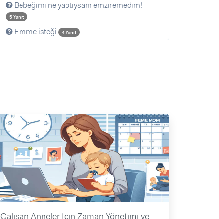
Bebeğimi ne yaptıysam emziremedim!
5 Yanıt
Emme isteği
4 Yanıt
Çalışan Anneler İçin Zaman Yönetimi ve