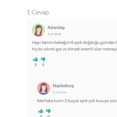
Sorular ve Yanıtlar
Sorular ve Yanıtlar
Eğlence
Makaleler
Makaleler
1 Cevap
Ürünler
Videolar
Videolar
Adanilay
Sorular ve Yanıtlar
3 yıl önce
Makaleler
Hayır benim bebeğim 6 aylık doğduğu gümden b
Videolar
hiç bir sıkıntı gaz vs olmadı önemli olan memey
0
0
Nazlııeboş
3 yıl önce
Merhaba kızım 2 buçuk aylık çok kusuyo siz
0
0