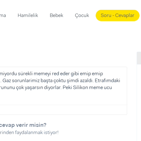
ama
Hamilelik
Bebek
Çocuk
Soru - Cevaplar
Süslemeleri
ama
ta
ı
ı
ısı
 Mekanı
mi)
miyordu sürekli memeyi red eder gibi emip emip
Gaz sorunlarimiz başta çoktu şimdi azaldı. Etrafımdaki
üsleme
i
ununu çok yaşarsın diyorlar. Peki Silikon meme ucu
i
u
ünü
i
cevap verir misin?
rinden faydalanmak istiyor!