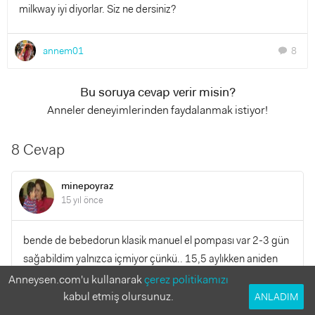
milkway iyi diyorlar. Siz ne dersiniz?
annem01
8
chat
Bu soruya cevap verir misin?
Anneler deneyimlerinden faydalanmak istiyor!
8 Cevap
minepoyraz
15 yıl önce
bende de bebedorun klasik manuel el pompası var 2-3 gün
sağabildim yalnızca içmiyor çünkü.. 15,5 aylıkken aniden
bıraktı.. keçi inek annesütü hiçbirini almıyor :((
Anneysen.com'u kullanarak
çerez politikamızı
kabul etmiş olursunuz.
ANLADIM
YANITLA