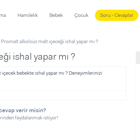
ama
Hamilelik
Bebek
Çocuk
Soru - Cevaplar
Süslemeleri
ama
Promalt alkolsüz malt içeceği ishal yapar mı ?
ta
ı
ı
ısı
eği ishal yapar mı ?
 Mekanı
mi)
t içecek bebekte ishal yapar mı ? Deneyimlerinizi
üsleme
i
i
u
cevap verir misin?
ünü
i
rinden faydalanmak istiyor!