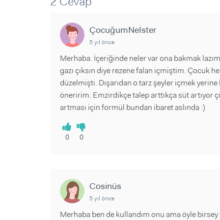
2 Cevap
Sorular ve Yanıtlar
Sorular ve Yanıtlar
Eğlence
Makaleler
Makaleler
Ürünler
ÇocuğumNeİster
Videolar
Videolar
5 yıl önce
Sorular ve Yanıtlar
Merhaba. İçeriğinde neler var ona bakmak lazım
gazı çıksın diye rezene falan içmiştim. Çocuk he
Makaleler
düzelmişti. Dışarıdan o tarz şeyler içmek yerine 
Videolar
öneririm. Emzirdikçe talep arttıkça süt artıyor 
artması için formül bundan ibaret aslında :)
0
0
Cosinüs
5 yıl önce
Merhaba ben de kullandım onu ama öyle birsey