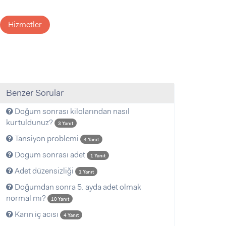
Hizmetler
Benzer Sorular
Doğum sonrası kilolarından nasıl
kurtuldunuz?
3 Yanıt
Tansiyon problemi
4 Yanıt
Dogum sonrası adet
1 Yanıt
Adet düzensizliği
1 Yanıt
Doğumdan sonra 5. ayda adet olmak
normal mi?
10 Yanıt
Karın iç acısı
4 Yanıt