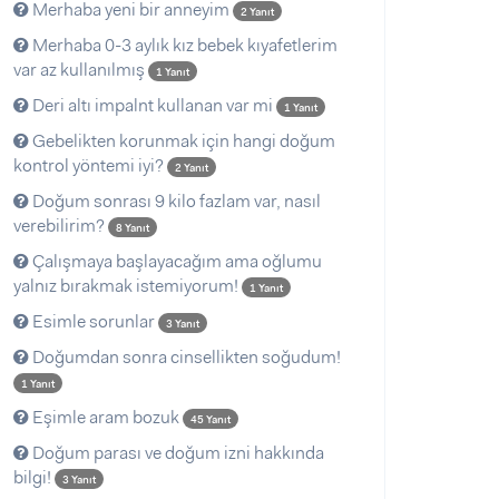
Merhaba yeni bir anneyim
2 Yanıt
Merhaba 0-3 aylık kız bebek kıyafetlerim
var az kullanılmış
1 Yanıt
Deri altı impalnt kullanan var mi
1 Yanıt
Gebelikten korunmak için hangi doğum
kontrol yöntemi iyi?
2 Yanıt
Doğum sonrası 9 kilo fazlam var, nasıl
verebilirim?
8 Yanıt
Çalışmaya başlayacağım ama oğlumu
yalnız bırakmak istemiyorum!
1 Yanıt
Esimle sorunlar
3 Yanıt
Doğumdan sonra cinsellikten soğudum!
1 Yanıt
Eşimle aram bozuk
45 Yanıt
Doğum parası ve doğum izni hakkında
bilgi!
3 Yanıt