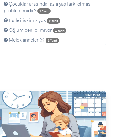
Çocuklar arasında fazla yaş farkı olması
problem midir?
1 Yanıt
Esile iliskimiz yok
9 Yanıt
Oğlum beni bilmiyor
1 Yanıt
Melek anneler 😍
1 Yanıt