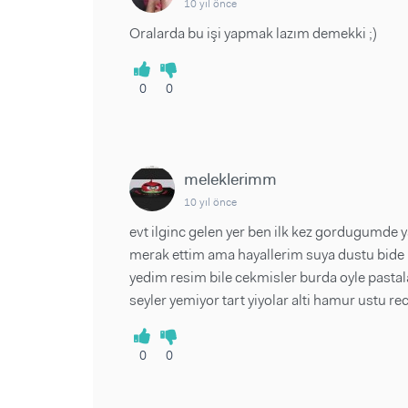
10 yıl önce
Oralarda bu işi yapmak lazım demekki ;)
0
0
meleklerimm
10 yıl önce
evt ilginc gelen yer ben ilk kez gordugumde ya
merak ettim ama hayallerim suya dustu bide b
yedim resim bile cekmisler burda oyle pastala
seyler yemiyor tart yiyolar alti hamur ustu r
0
0