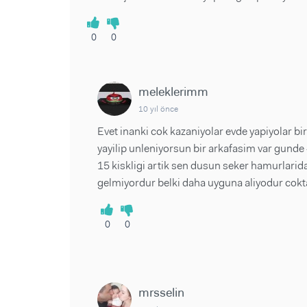
0
0
meleklerimm
10 yıl önce
Evet inanki cok kazaniyolar evde yapiyolar bi
yayilip unleniyorsun bir arkafasim var gunde
15 kiskligi artik sen dusun seker hamurlarida
gelmiyordur belki daha uyguna aliyodur cokt
0
0
mrsselin