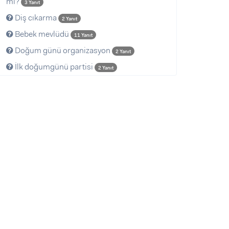
mi?
3 Yanıt
Diş cıkarma
2 Yanıt
Bebek mevlüdü
11 Yanıt
Doğum günü organizasyon
2 Yanıt
İlk doğumgünü partisi
2 Yanıt