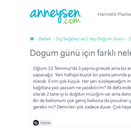
Hamilelik Planl
1 Yaş Doğum Günü Organizasyonu ve 
Yumurtlama Dönemi Hesapl
Çocuk Boyu Hesaplama
Hafta Hafta Hamilelik
Yenidoğan
Bebek
Diş Buğdayı ve 1 Yaş Doğum Günü
1 Yaş Doğum Günü Butik Pas
Çocuk Sağlığı ve Hastalıklar
Bebek Sağlığı ve Hastalıklar
Gebelik Hesaplama
Hamileliğe Hazırlık
Yenidoğan ve Bebek Fotoğrafç
Doğurganlık (Fertilite)
Çocuk Beslenmesi
Bebek Beslenmesi
Sağlık
Dogum günü için farklı nele
Diş Buğdayı ve 1 Yaş Doğum Günü
Ovülasyon (Yumurtlama Döne
Çocuk Gelişimi
Bebek Gelişimi
Beslenme
Baby Shower Partisi Mekanı
Hamilelik Belirtileri
Günlük Yaşam
Bebek Bakımı
Davranış
Oğlum 15 Temmuz'da 3 yaşına girecek ama biz e
yapacağız. Yani haftaya büyük bir pasta yanında 
Baby Shower ve Hastane Odası S
Kısırlık ve Tüp Bebek Tedavis
Bebekle Yaşam
Tuvalet eğitimi
Spor
olacak. Evim çok küçük. Her yeri süsleyeceğim in
Çocuk Müzik ve Sanat Merkez
Emzirme
Doğum
Uyku
kağıtlara yazı yazsam ne yazabilirim? İlk defa ev
olarak 2 tane iyi ki doğdun müziğim var ama dand
Çocuk Atölyesi ve Oyun Grub
Hamile Kıyafetleri ve Eşyaları
Doğum Sonrası Anne
Oyun ve Oyuncak
Sorular ve Yanıtlar
Bir de balkonum çok geniş balkona da çocuklar
Diş Buğdayı ve 1 Yaş Doğum G
Çocuk Hareket ve Spor Merkez
Bebek Hazırlıkları
Çocukla Yaşam
Makaleler
gerekir mi? Demirleri yok sadece duvar. Çok heyeca
Çocuk Eşyaları ve İhtiyaçları
Ürünler
Ürünler
Videolar
Çocuk Doğum Günü
Tümü
haktan
Çocuk Odası Fikirleri