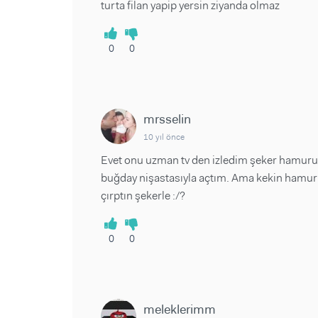
turta filan yapip yersin ziyanda olmaz
0
0
mrsselin
10 yıl önce
Evet onu uzman tv den izledim şeker hamuru 
buğday nişastasıyla açtım. Ama kekin hamuru
çırptın şekerle :/?
0
0
meleklerimm