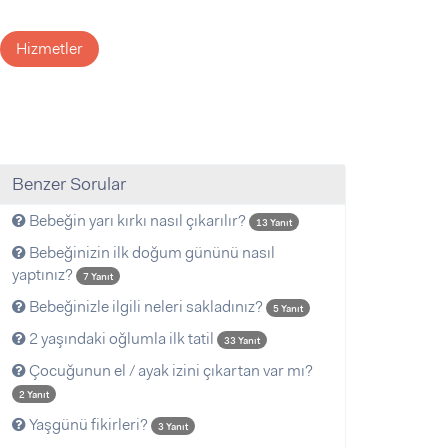
Hizmetler
Benzer Sorular
Bebeğin yarı kırkı nasıl çıkarılır?
13 Yanıt
Bebeğinizin ilk doğum gününü nasıl
yaptınız?
7 Yanıt
Bebeğinizle ilgili neleri sakladınız?
5 Yanıt
2 yaşındaki oğlumla ilk tatil
33 Yanıt
Çocuğunun el / ayak izini çıkartan var mı?
2 Yanıt
Yaşgünü fikirleri?
3 Yanıt