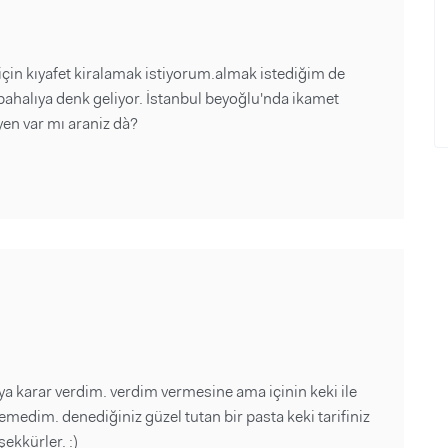
n kıyafet kiralamak istiyorum.almak istediğim de
alıya denk geliyor. İstanbul beyoğlu'nda ikamet
yen var mı araniz dà?
 karar verdim. verdim vermesine ama içinin keki ile
emedim. denediğiniz güzel tutan bir pasta keki tarifiniz
ekkürler. :)