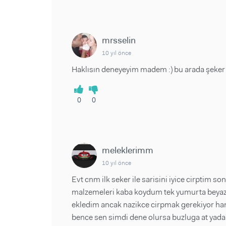
mrsselin
10 yıl önce
Haklısın deneyeyim madem :) bu arada şeke
0
0
meleklerimm
10 yıl önce
Evt cnm ilk seker ile sarisini iyice cirptim so
malzemeleri kaba koydum tek yumurta beyazi 
ekledim ancak nazikce cirpmak gerekiyor ha
bence sen simdi dene olursa buzluga at yada