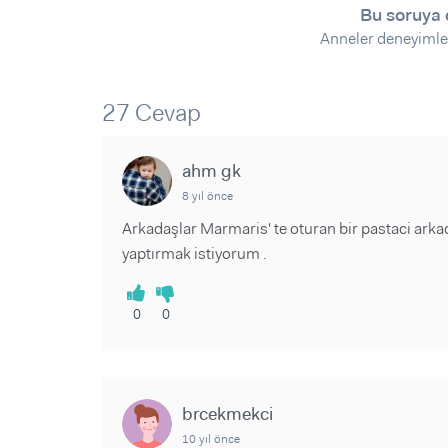
Sorular ve Yanıtlar
Sorular ve Yanıtlar
Bu soruya 
Eğlence
Makaleler
Makaleler
Anneler deneyimle
Ürünler
Videolar
Videolar
27 Cevap
Sorular ve Yanıtlar
Makaleler
ahm gk
Videolar
8 yıl önce
Arkadaşlar Marmaris' te oturan bir pastaci arka
yaptırmak istiyorum .
0
0
brcekmekci
10 yıl önce