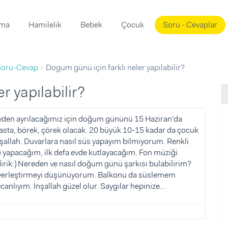
ama
Hamilelik
Bebek
Çocuk
Soru - Cevaplar
Süslemeleri
ama
Soru-Cevap
Dogum günü için farklı neler yapılabilir?
ta
ı
ı
ısı
r yapılabilir?
 Mekanı
mi)
vden ayrılacağımız için doğum gününü 15 Haziran'da
pasta, börek, çörek olacak. 20 büyük 10-15 kadar da çocuk
üsleme
i
şallah. Duvarlara nasıl süs yapayım bilmiyorum. Renkli
i
de yapacağım, ilk defa evde kutlayacağım. Fon müziği
irik:) Nereden ve nasıl doğum günü şarkısı bulabilirim?
u
ı yerleştirmeyi düşünüyorum. Balkonu da süslemem
ünü
i
nlıyım. İnşallah güzel olur. Saygılar hepinize...