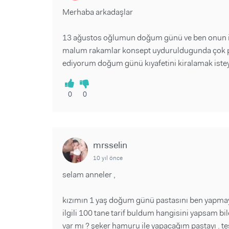
Merhaba arkadaşlar
13 ağustos oğlumun doğum günü ve ben onun içi
malum rakamlar konsept uyduruldugunda çok pah
ediyorum doğum günü kıyafetini kiralamak iste
0
0
mrsselin
10 yıl önce
selam anneler ,
kızımın 1 yaş doğum günü pastasını ben yapmaya
ilgili 100 tane tarif buldum hangisini yapsam bil
var mı ? şeker hamuru ile yapacağım pastayı . teş