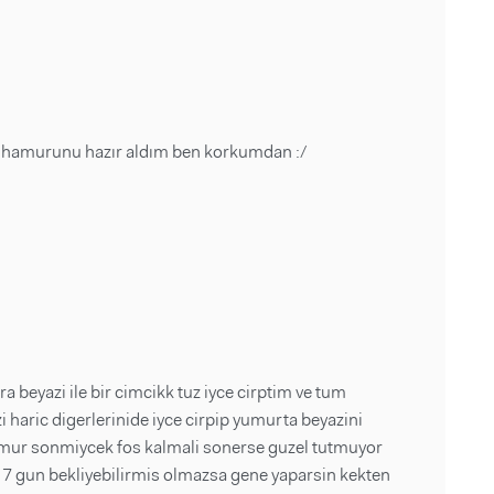
r hamurunu hazır aldım ben korkumdan :/
nra beyazi ile bir cimcikk tuz iyce cirptim ve tum
haric digerlerinide iyce cirpip yumurta beyazini
mur sonmiycek fos kalmali sonerse guzel tutmuyor
 7 gun bekliyebilirmis olmazsa gene yaparsin kekten