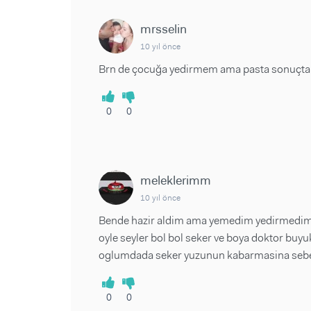
mrsselin
10 yıl önce
Brn de çocuğa yedirmem ama pasta sonuçta y
0
0
meleklerimm
10 yıl önce
Bende hazir aldim ama yemedim yedirmedim p
oyle seyler bol bol seker ve boya doktor bu
oglumdada seker yuzunun kabarmasina sebeb
0
0