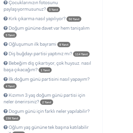
Çocuklarınızın fotosunu
paylaşıyormusunuz?
5 Yanıt
Kırk çıkarma nasıl yapılıyor?
50 Yanıt
Doğum gününe davet var hem tanişalım
5 Yanıt
Oğluşumun ilk bayrami
6 Yanıt
Diş buğdayı partisi yaptınız mı?
114 Yanıt
Bebeğim diş çıkartıyor, çok huysuz. nasıl
başa çıkacağım?
1 Yanıt
İlk doğum günü partisini nasıl yapayım?
4 Yanıt
Kızımın 3 yaş doğum günü partisi için
neler önerirsiniz?
2 Yanıt
Dogum günü için farklı neler yapılabilir?
158 Yanıt
Oğlum yaş gününe tek başına katılabilir