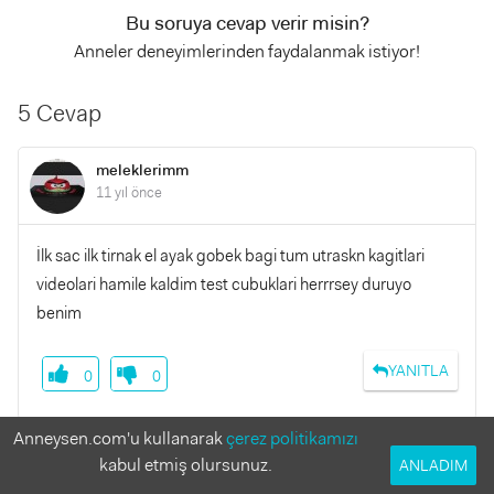
Bu soruya cevap verir misin?
Anneler deneyimlerinden faydalanmak istiyor!
5 Cevap
meleklerimm
11 yıl önce
İlk sac ilk tirnak el ayak gobek bagi tum utraskn kagitlari
videolari hamile kaldim test cubuklari herrrsey duruyo
benim
YANITLA
0
0
Anneysen.com'u kullanarak
çerez politikamızı
kabul etmiş olursunuz.
ANLADIM
ismican
11 yıl önce