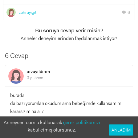
zehrayigit
6
chat
Bu soruya cevap verir misin?
Anneler deneyimlerinden faydalanmak istiyor!
6 Cevap
arzuyildirim
3 yıl önce
burada
da bazı yorumları okudum ama bebeğimde kullansam mı
kararsızım hala :/
Anneysen.com'u kullanarak
çerez politikamızı
YANITLA
0
0
kabul etmiş olursunuz.
ANLADIM