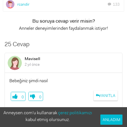
rcandir
133
chat
Bu soruya cevap verir misin?
Anneler deneyimlerinden faydalanmak istiyor!
25 Cevap
Mavisell
2 yıl önce
Bebeğiniz şimdi nasıl
YANITLA
0
0
Anneysen.com'u kullanarak
çerez politikamızı
kabul etmiş olursunuz.
ANLADIM
Minaaseda
3 yıl önce