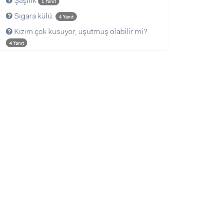
Şaşılık
1 Yanıt
Sigara külü.
4 Yanıt
Kızım çok kusuyor, üşütmüş olabilir mi?
4 Yanıt