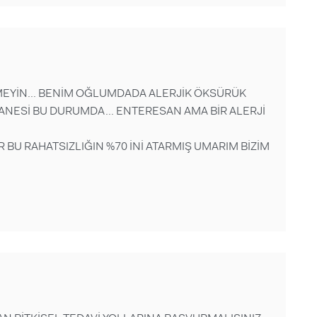
MEYİN... BENİM OĞLUMDADA ALERJİK ÖKSÜRÜK
TANESİ BU DURUMDA... ENTERESAN AMA BİR ALERJİ
R BU RAHATSIZLIĞIN %70 İNİ ATARMIŞ UMARIM BİZİM