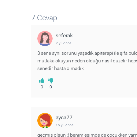
Sorular ve Yanıtlar
Sorular ve Yanıtlar
Eğlence
Makaleler
Makaleler
7 Cevap
Ürünler
Videolar
Videolar
seferak
Sorular ve Yanıtlar
2 yıl önce
Makaleler
3 sene aynı sorunu yaşadık apiterapi ile şifa b
Videolar
mutlaka okuyun neden olduğu nasıl düzelir hepsi
senedir hasta olmadık
0
0
ayca77
15 yıl önce
geçmiş olsun :( benim eşimde de çocukken varmı