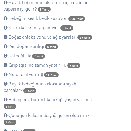
6 aylık bebeğimin öksürüğü için evde ne
yapsam iyi gelir?
8 Yanıt
Bebeğim kesik kesik kusuyor.
236 Yanıt
Kızım kakasını yapamıyor
1 Yanıt
Boğaz enfeksiyonu ve ağız yaraları
15 Yanıt
Yenidoğan sarılığı
5 Yanıt
Kal sağlıkla
2 Yanıt
Grip aşısı ne zaman yaptırılır.
5 Yanıt
Nolur akil verin :((
10 Yanıt
3 aylık bebeğimin kakasında siyah
parçalar?
2 Yanıt
Bebeğinde burun tıkanıklığı yaşan var mı ?
2 Yanıt
Çocuğun kakasında yağ gören oldu mu?
1 Yanıt