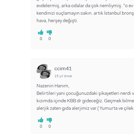
evdelermiş, arka odalar da çok nemliymiş. "o ev 
kendinizi suçlamayın sakın. artık İstanbul bronşit
hava, herşey değişti.
0
0
ccim41
15 yıl önce
Nazenin Hanım,
Belirtileri yani çocuğunuzdaki şikayetleri nerdi
kızımda içinde KBB dr gideceğiz. Geçmek bilme
alerjik zaten gıda alerjimiz var ( Yumurta ve çilek
0
0