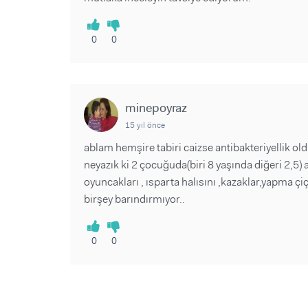
0
0
minepoyraz
15 yıl önce
ablam hemşire tabiri caizse antibakteriyellik oldu
neyazık ki 2 çocuğuda(biri 8 yaşında diğeri 2,5) 
oyuncakları , ısparta halısını ,kazaklar,yapma çiç
birşey barındırmıyor..
0
0