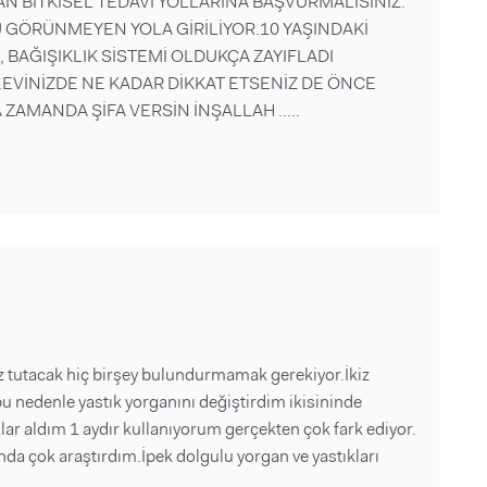
N BİTKİSEL TEDAVİ YOLLARINA BAŞVURMALISINIZ.
U GÖRÜNMEYEN YOLA GİRİLİYOR.10 YAŞINDAKİ
 , BAĞIŞIKLIK SİSTEMİ OLDUKÇA ZAYIFLADI
EVİNİZDE NE KADAR DİKKAT ETSENİZ DE ÖNCE
 ZAMANDA ŞİFA VERSİN İNŞALLAH .....
z tutacak hiç birşey bulundurmamak gerekiyor.İkiz
r bu nedenle yastık yorganını değiştirdim ikisininde
ıklar aldım 1 aydır kullanıyorum gerçekten çok fark ediyor.
nda çok araştırdım.İpek dolgulu yorgan ve yastıkları