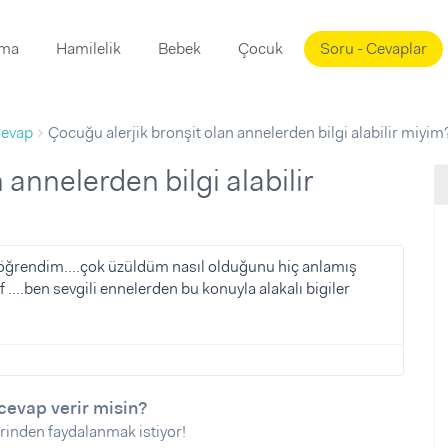
ama
Hamilelik
Bebek
Çocuk
Soru - Cevaplar
Süslemeleri
ama
evap
Çocuğu alerjik bronşit olan annelerden bilgi alabilir miyim
ta
ı
ı
ısı
 Mekanı
mi)
üsleme
i
 öğrendim....çok üzüldüm nasıl olduğunu hiç anlamış
...ben sevgili ennelerden bu konuyla alakalı bigiler
i
u
ünü
i
cevap verir misin?
rinden faydalanmak istiyor!