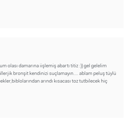
m olası damarına iişlemiş abartı titiz :)) gel gelelim
allerjik bronşit kendinizi suçlamayın.... ablam peluş tüylü
ekler,biblolarından arındı kısacası toz tutbilecek hiç