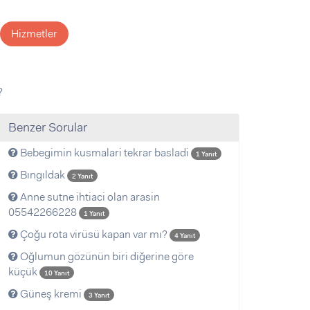
Hizmetler
?
Benzer Sorular
Bebegimin kusmalari tekrar basladi
1 Yanıt
Bıngıldak
2 Yanıt
Anne sutne ihtiaci olan arasin
05542266228
1 Yanıt
Çoğu rota virüsü kapan var mı?
4 Yanıt
Oğlumun gözünün biri diğerine göre
küçük
10 Yanıt
Güneş kremi
3 Yanıt