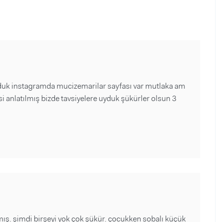
ulduk instagramda mucizemarilar sayfası var mutlaka am
 anlatılmış bizde tavsiyelere uyduk şükürler olsun 3
ş. şimdi birşeyi yok çok şükür. çocukken sobalı küçük