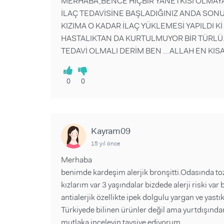
MERHABA,BENCE HİÇBİR YANETKİSİ OLMAYA
İLAÇ TEDAVİSİNE BAŞLADIĞINIZ ANDA SON
KIZIMA O KADAR İLAÇ YÜKLEMESİ YAPILDI Kİ
HASTALIKTAN DA KURTULMUYOR BİR TÜRLÜ.
TEDAVİ OLMALI DERİM BEN ...ALLAH EN KISA
0
0
Kayram09
15 yıl önce
Merhaba
benimde kardeşim alerjik bronşitti.Odasında to
kızlarım var 3 yaşındalar bizdede alerji riski va
antialerjik özellikte ipek dolgulu yargan ve yast
Türkiyede bilinen ürünler değil ama yurtdışında
mutlaka inceleyin tavsiye ediyorum.