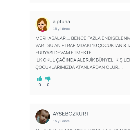
alptuna
15 yıl önce
MERHABALAR.... BENCE FAZLA ENDİŞELEN
VAR...ŞU AN ETRAFIMDAKİ 10 ÇOCUKTAN 8 
FURYASI DEVAM ETMEKTE....
İLK OKUL ÇAĞINDA ALERJİK BÜNYELİ KİŞİLE
ÇOCUKLARIMIZDA ATANLARDAN OLUR....
0
0
AYSEBOZKURT
15 yıl önce