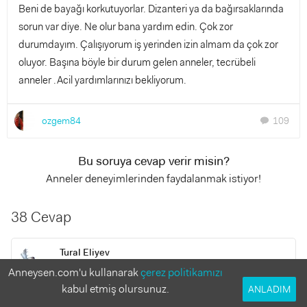
Beni de bayağı korkutuyorlar. Dizanteri ya da bağırsaklarında
sorun var diye. Ne olur bana yardım edin. Çok zor
durumdayım. Çalışıyorum iş yerinden izin almam da çok zor
oluyor. Başına böyle bir durum gelen anneler, tecrübeli
anneler .Acil yardımlarınızı bekliyorum.
ozgem84
109
chat
Bu soruya cevap verir misin?
Anneler deneyimlerinden faydalanmak istiyor!
38 Cevap
Tural Eliyev
6 yıl önce
Anneysen.com'u kullanarak
çerez politikamızı
kabul etmiş olursunuz.
ANLADIM
Merhaba.Bizdede oglumuzda bu sorun var tahlil yapdirdik