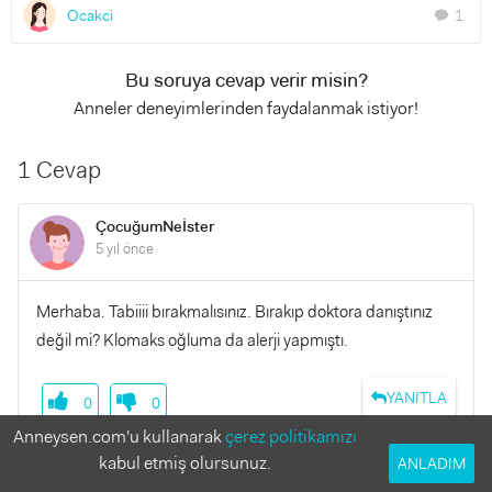
Ocakci
1
chat
Bu soruya cevap verir misin?
Anneler deneyimlerinden faydalanmak istiyor!
1 Cevap
ÇocuğumNeİster
5 yıl önce
Merhaba. Tabiiii bırakmalısınız. Bırakıp doktora danıştınız
değil mi? Klomaks oğluma da alerji yapmıştı.
YANITLA
0
0
Anneysen.com'u kullanarak
çerez politikamızı
kabul etmiş olursunuz.
ANLADIM