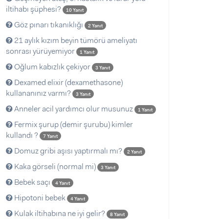
iltihabı şüphesi?
10 Yanıt
Göz pınarı tıkanıklığı
2 Yanıt
21 aylık kızım beyin tümörü ameliyatı
sonrası yürüyemiyor
1 Yanıt
Oğlum kabızlık çekiyor
3 Yanıt
Dexamed elixir (dexamethasone)
kullananınız varmı?
3 Yanıt
Anneler acil yardımcı olur musunuz
1 Yanıt
Fermix şurup (demir şurubu) kimler
kullandı ?
7 Yanıt
Domuz gribi aşısı yaptırmalı mı?
2 Yanıt
Kaka görseli (normal mi)
3 Yanıt
Bebek saçı
4 Yanıt
Hipotoni bebek
4 Yanıt
Kulak iltihabına ne iyi gelir?
8 Yanıt