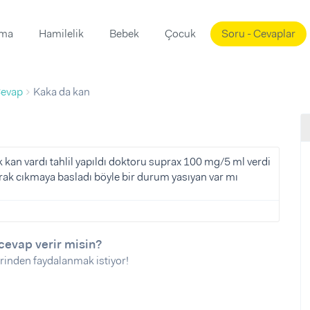
ama
Hamilelik
Bebek
Çocuk
Soru - Cevaplar
Süslemeleri
ama
evap
Kaka da kan
ta
ı
ı
ısı
 Mekanı
mi)
n vardı tahlil yapıldı doktoru suprax 100 mg/5 ml verdi
rak cıkmaya basladı böyle bir durum yasıyan var mı
üsleme
i
i
u
cevap verir misin?
ünü
i
rinden faydalanmak istiyor!