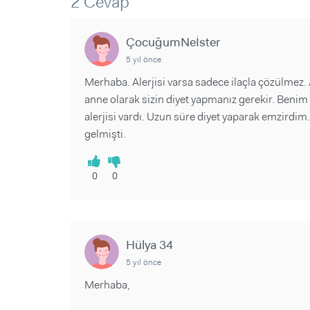
2 Cevap
Sorular ve Yanıtlar
Sorular ve Yanıtlar
Eğlence
Makaleler
Makaleler
Ürünler
ÇocuğumNeİster
Videolar
Videolar
5 yıl önce
Sorular ve Yanıtlar
Merhaba. Alerjisi varsa sadece ilaçla çözülmez.
anne olarak sizin diyet yapmanız gerekir. Benim
Makaleler
alerjisi vardı. Uzun süre diyet yaparak emzird
Videolar
gelmişti.
0
0
Hülya 34
5 yıl önce
Merhaba,