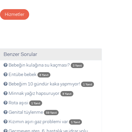
Hizmetler
Benzer Sorular
Bebeğin kulağına su kaçması?
3 Yanıt
Entübe bebek
6 Yanıt
Bebeğim 10 gündür kaka yapmıyor!
1 Yanıt
Minnak yağız hapsuruyor
9 Yanıt
Rota aşısi
1 Yanıt
Genital tüylenme
59 Yanıt
Kızımın aşırı gaz problemi var
1 Yanıt
Geçmeyen ateş, 6. hastalık ve idrar yolu