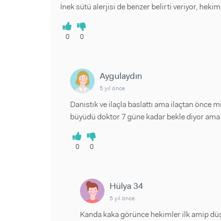
İnek sütü alerjisi de benzer belirti veriyor, heki
0
0
Aygulaydın
5 yıl önce
Danıstık ve ilaçla baslattı ama ilaçtan önce
büyüdü doktor 7 güne kadar bekle diyor am
0
0
Hülya 34
5 yıl önce
Kanda kaka görünce hekimler ilk amip düşün