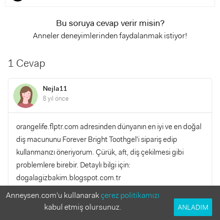
Bu soruya cevap verir misin?
Anneler deneyimlerinden faydalanmak istiyor!
1 Cevap
Nejla11
8 yıl önce
orangelife.flptr.com adresinden dünyanın en iyi ve en doğal
diş macununu Forever Bright Toothgel'i sipariş edip
kullanmanızı öneriyorum. Çürük, aft, diş çekilmesi gibi
problemlere birebir. Detaylı bilgi için:
dogalagizbakim.blogspot.com.tr
Anneysen.com'u kullanarak
çerez politikamızı
YANITLA
0
0
kabul etmiş olursunuz.
ANLADIM