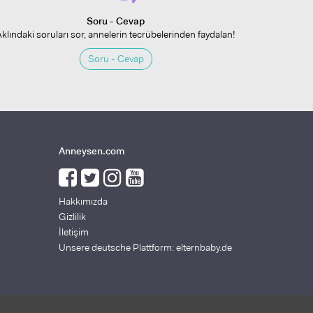
Soru - Cevap
Aklındaki soruları sor, annelerin tecrübelerinden faydalan!
Soru - Cevap
Anneysen.com
Hakkımızda
Gizlilik
İletişim
Unsere deutsche Plattform: elternbaby.de