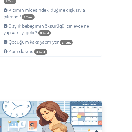
1 Yanıt
Kızımın midesindeki düğme dışkısıyla
çıkmadı!
1 Yanıt
6 aylık bebeğimin öksürüğü için evde ne
yapsam iyi gelir?
8 Yanıt
Çocuğum kaka yapmıyor
1 Yanıt
Kum dökme
3 Yanıt