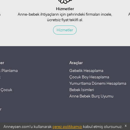
Hizmetler
n
Anne-bebek ihtiyaçların için şehrindeki firmaları incele,
ücretsiz fiyat teklifi al.
Hizmetler
ler
Araçlar
k Planlama
Gebelik Hesaplama
k
Çocuk Boy Hesaplama
Yumurtlama Dönemi Hesaplama
ş Çocuk
Bebek İsimleri
Anne Bebek Burç Uyumu
r
x
Anneysen.com'u kullanarak
çerez politikamızı
kabul etmiş olursunuz.