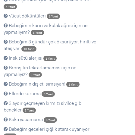
4 Yanıt
Vücut döküntüleri
1 Yanıt
Bebeğimin karın ve kulak ağrısı için ne
yapmalıyım?
8 Yanıt
Bebeğim 3 gündür çok öksürüyor. hırıltı ve
ateş var.
16 Yanıt
Inek sütü alerjisi
1 Yanıt
Bronşitin tekrarlamaması için ne
yapmalıyız?
2 Yanıt
Bebeğimin diş eti simsiyah!
1 Yanıt
Ellerde kuruma
3 Yanıt
2 aydır geçmeyen kırmızı sivilce gibi
benekler
2 Yanıt
Kaka yapamama
8 Yanıt
Bebeğim geceleri çığlık atarak uyanıyor