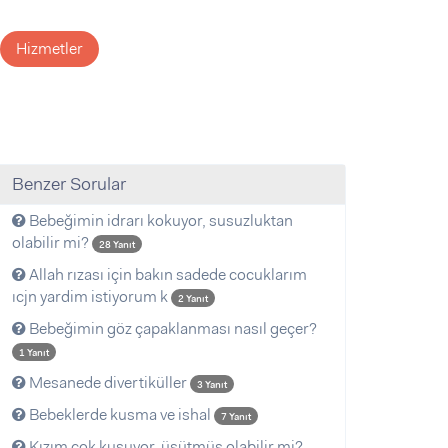
Hizmetler
Benzer Sorular
Bebeğimin idrarı kokuyor, susuzluktan
olabilir mi?
28 Yanıt
Allah rızası için bakın sadede cocuklarım
ıcjn yardim istiyorum k
2 Yanıt
Bebeğimin göz çapaklanması nasıl geçer?
1 Yanıt
Mesanede divertiküller
3 Yanıt
Bebeklerde kusma ve ishal
7 Yanıt
Kızım çok kusuyor, üşütmüş olabilir mi?