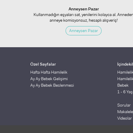
Anneysen Pazar
Kullanmadığın eşyaları sat, yenilerini kolayca al. Annede
anneye komisyonsuz, hesaplı alışveriş!
Anneysen Pazar
Özel Sayfalar
İçindeki
Hafta Hafta Hamilelik
Hamileli
Ay Ay Bebek Gelişimi
Hamileli
Ay Ay Bebek Beslenmesi
Bebek
1 - 6 Ya
Sorular
Makalele
Videolar