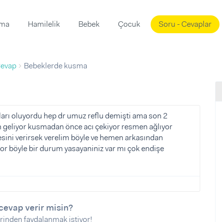
ama
Hamilelik
Bebek
Çocuk
Soru - Cevaplar
Süslemeleri
ama
evap
Bebeklerde kusma
ta
ı
ı
ısı
 Mekanı
mi)
ları oluyordu hep dr umuz reflu demişti ama son 2
n geliyor kusmadan önce acı çekiyor resmen ağlıyor
üsleme
i
esini verirsek verelim böyle ve hemen arkasından
i
or böyle bir durum yasayaniniz var mı çok endişe
u
ünü
i
cevap verir misin?
rinden faydalanmak istiyor!