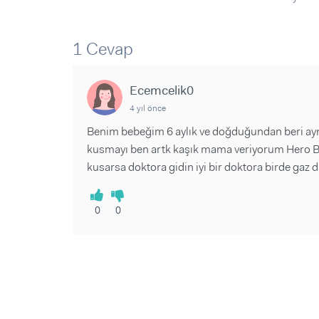
Sorular ve Yanıtlar
Sorular ve Yanıtlar
Eğlence
Makaleler
Makaleler
Ürünler
Videolar
Videolar
1 Cevap
Sorular ve Yanıtlar
Ecemcelik0
Makaleler
4 yıl önce
Videolar
Benim bebeğim 6 aylık ve doğduğundan beri aynı
kusmayı ben artk kaşık mama veriyorum Hero Bab
kusarsa doktora gidin iyi bir doktora birde gaz 
0
0