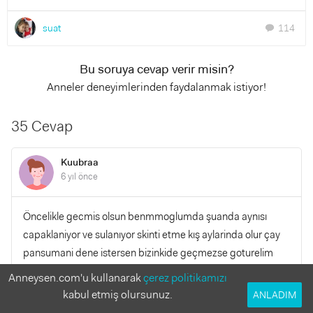
suat
114
chat
Bu soruya cevap verir misin?
Anneler deneyimlerinden faydalanmak istiyor!
35 Cevap
Kuubraa
6 yıl önce
Öncelikle gecmis olsun benmmoglumda şuanda aynısı
capaklaniyor ve sulanıyor skinti etme kış aylarinda olur çay
pansumani dene istersen bizinkide geçmezse goturelim
dioruz
Anneysen.com'u kullanarak
çerez politikamızı
kabul etmiş olursunuz.
ANLADIM
YANITLA
0
0