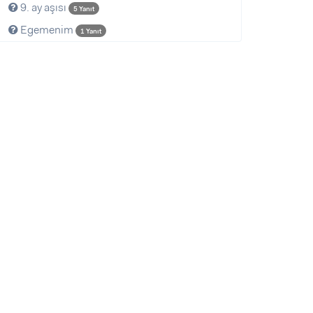
9. ay aşısı
5 Yanıt
Egemenim
1 Yanıt