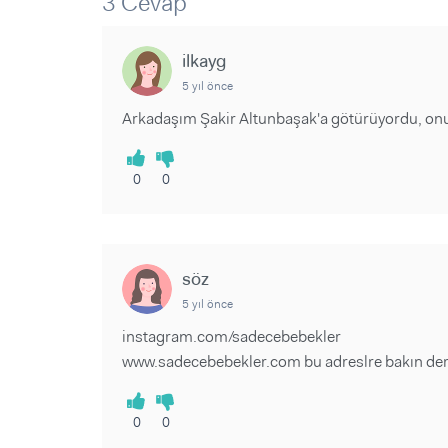
3 Cevap
Sorular ve Yanıtlar
Sorular ve Yanıtlar
Eğlence
Makaleler
Makaleler
Ürünler
ilkayg
Videolar
Videolar
5 yıl önce
Sorular ve Yanıtlar
Arkadaşım Şakir Altunbaşak'a götürüyordu, onu 
Makaleler
Videolar
0
0
söz
5 yıl önce
instagram.com/sadecebebekler
www.sadecebebekler.com bu adreslre bakın derim
0
0