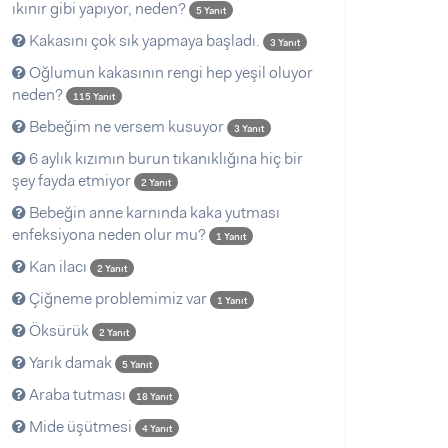
ıkınır gibi yapıyor, neden?
5 Yanıt
Kakasını çok sık yapmaya başladı.
3 Yanıt
Oğlumun kakasının rengi hep yeşil oluyor
neden?
115 Yanıt
Bebeğim ne versem kusuyor
3 Yanıt
6 aylık kızımın burun tıkanıklığına hiç bir
şey fayda etmiyor
2 Yanıt
Bebeğin anne karnında kaka yutması
enfeksiyona neden olur mu?
1 Yanıt
Kan ilacı
2 Yanıt
Çiğneme problemimiz var
1 Yanıt
Öksürük
2 Yanıt
Yarık damak
5 Yanıt
Araba tutması
18 Yanıt
Mide üşütmesi
4 Yanıt