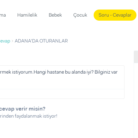
ama
Hamilelik
Bebek
Çocuk
Soru - Cevaplar
Süslemeleri
ama
evap
ADANA'DA OTURANLAR
ta
ı
ı
ısı
 Mekanı
mi)
ürmek istiyorum.Hangi hastane bu alanda iyi? Bilginiz var
üsleme
i
i
u
cevap verir misin?
ünü
i
rinden faydalanmak istiyor!