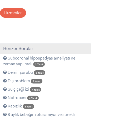
Hizmetler
Benzer Sorular
Subcoronal hipospadyas ameliyatı ne
zaman yapılmalı
1 Yanıt
Demir şurubu
1 Yanıt
Diş problem
1 Yanıt
Su çiçeği izi
7 Yanıt
Notropeni
4 Yanıt
Kabızlık
3 Yanıt
8 aylık bebeğim oturamıyor ve sürekli