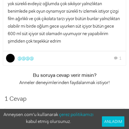
yok sürekli evdeyiz oğlumda çok sıkılıyor yalnızlıktan
benimlede pek oyun oynamıyor sürekli tv izlemek istiyor çizgi
film ağırlıklı ve çok çikolata tarzı yiyor bütün bunlar yalnızlıktan
olabilir mi birde oğlum gece uyurken süt içiyor bütün gece
600 ml süt içiyor süt olamadn uyumuyor ne yapabilirim
şimdiden çok teşekkür edrim
@@@@
1
chat
Bu soruya cevap verir misin?
Anneler deneyimlerinden faydalanmak istiyor!
1 Cevap
Yasemin Meriç Kazdal
Anneysen.com'u kullanarak
çerez politikamızı
11 yıl önce
kabul etmiş olursunuz.
ANLADIM