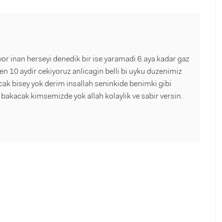
yor inan herseyi denedik bir ise yaramadi 6.aya kadar gaz
rken 10 aydir cekiyoruz anlicagin belli bi uyku duzenimiz
cak bisey yok derim insallah seninkide benimki gibi
akacak kimsemizde yok allah kolaylik ve sabir versin.