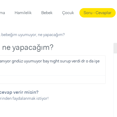
ama
Hamilelik
Bebek
Çocuk
Soru - Cevaplar
Süslemeleri
ama
ık bebeğim uyumuyor, ne yapacağım?
ta
ı
ı
ısı
, ne yapacağım?
 Mekanı
mi)
yanıyor gndüz uyumuyor bay nıght surup verdi dr o da işe
üsleme
i
i
u
cevap verir misin?
ünü
i
rinden faydalanmak istiyor!