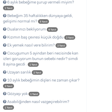
6 aylık bebeğime şurup vermeli miyim?
1 Yanıt
Bebeğim 35 haftalıkken dünyaya geldi,
gelişimi normal mi?
5 Yanıt
Dualarınızı bekliyorum
6 Yanıt
Kızımın baş çevresi küçük doğdu
3 Yanıt
Ek yemek nasıl vere bilirim?
3 Yanıt
Cocugumun 5 ayindan beri necisinde kan
izleri goruyorum bunun sebebi nedir? simdi
8 ayina gecdi .
1 Yanıt
Uzayan sarılık
2 Yanıt
10 aylık bebeğimin dişleri ne zaman çıkar?
3 Yanıt
Gözyaşı yok
1 Yanıt
Asabiliğinden nasıl vazgeçirebilrim?
1 Yanıt