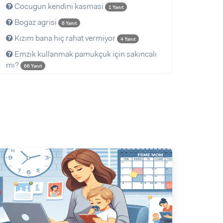
Cocugun kendini kasmasi
1 Yanıt
Bogaz agrisi
6 Yanıt
Kızım bana hiç rahat vermiyor
4 Yanıt
Emzik kullanmak pamukçuk için sakıncalı
mı?
66 Yanıt