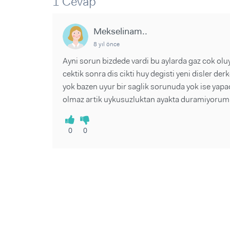
1 Cevap
Sorular ve Yanıtlar
Sorular ve Yanıtlar
Eğlence
Makaleler
Makaleler
Ürünler
Mekselinam..
Videolar
Videolar
8 yıl önce
Sorular ve Yanıtlar
Ayni sorun bizdede vardi bu aylarda gaz cok olu
cektik sonra dis cikti huy degisti yeni disler de
Makaleler
yok bazen uyur bir saglik sorunuda yok ise yapa
Videolar
olmaz artik uykusuzluktan ayakta duramiyorum b
0
0