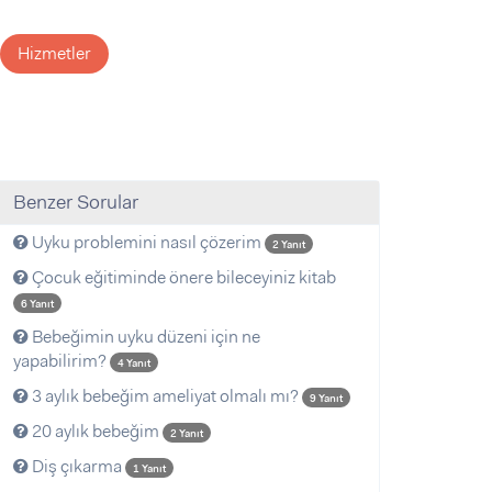
Hizmetler
Benzer Sorular
Uyku problemini nasıl çözerim
2 Yanıt
Çocuk eğitiminde önere bileceyiniz kitab
6 Yanıt
Bebeğimin uyku düzeni için ne
yapabilirim?
4 Yanıt
3 aylık bebeğim ameliyat olmalı mı?
9 Yanıt
20 aylık bebeğim
2 Yanıt
Diş çıkarma
1 Yanıt