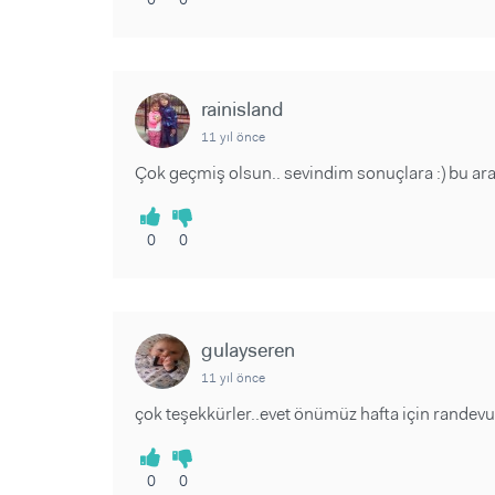
rainisland
11 yıl önce
Çok geçmiş olsun.. sevindim sonuçlara :) bu ara
0
0
gulayseren
11 yıl önce
çok teşekkürler..evet önümüz hafta için randevu
0
0