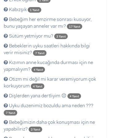
1 Yanıt
Kabızşık
1 Yanıt
Bebeğim her emzirme sonrası kusuyor,
bunu yaşayan anneler var mı?
17 Yanıt
Sütüm yetmiyor mu?
3 Yanıt
Bebeklerin uyku saatleri hakkında bilgi
verir misiniz?
7 Yanıt
Kızımın anne kucağında durması için ne
yapmalıyım?
4 Yanıt
Otizm mi değil mi karar veremiyorum çok
korkuyorum
4 Yanıt
Dişlerden yana dertliyim 😔
4 Yanıt
Uyku duzenimiz bozuldu ama neden ???
7 Yanıt
Bebeğimizin daha çok konuşması için ne
yapabiliriz?
3 Yanıt