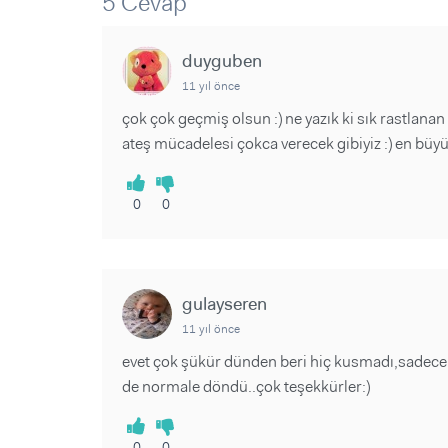
5 Cevap
Sorular ve Yanıtlar
Sorular ve Yanıtlar
Eğlence
Makaleler
Makaleler
Ürünler
duyguben
Videolar
Videolar
11 yıl önce
Sorular ve Yanıtlar
çok çok geçmiş olsun :) ne yazık ki sık rastlana
ateş mücadelesi çokca verecek gibiyiz :) en büyü
Makaleler
Videolar
0
0
gulayseren
11 yıl önce
evet çok şükür dünden beri hiç kusmadı,sadece y
de normale döndü..çok teşekkürler:)
0
0