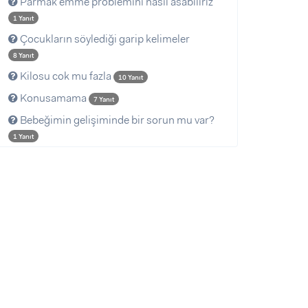
Parmak emme problemını nasıl asabiliriz
1 Yanıt
Çocukların söylediği garip kelimeler
8 Yanıt
Kilosu cok mu fazla
10 Yanıt
Konusamama
7 Yanıt
Bebeğimin gelişiminde bir sorun mu var?
1 Yanıt