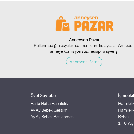
Anneysen Pazar
Kullanmadığın eşyaları sat, yenilerini kolayca al. Annede
anneye komisyonsuz, hesaplı alışveriş!
Anneysen Pazar
Özel Sayfalar
İçindeki
Hafta Hafta Hamilelik
Hamileli
Ay Ay Bebek Gelişimi
Hamileli
Ay Ay Bebek Beslenmesi
Bebek
1 - 6 Ya