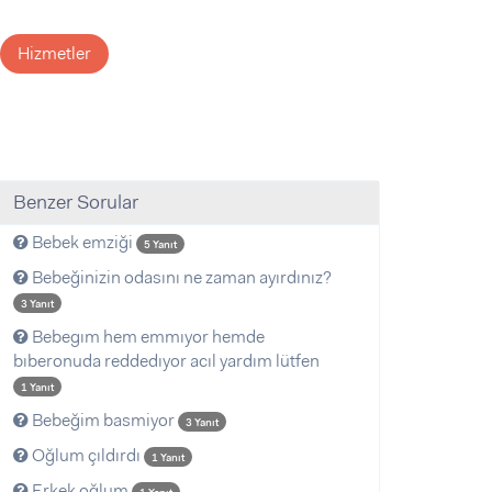
Hizmetler
Benzer Sorular
Bebek emziği
5 Yanıt
Bebeğinizin odasını ne zaman ayırdınız?
3 Yanıt
Bebegım hem emmıyor hemde
bıberonuda reddedıyor acıl yardım lütfen
1 Yanıt
Bebeğim basmiyor
3 Yanıt
Oğlum çıldırdı
1 Yanıt
Erkek oğlum