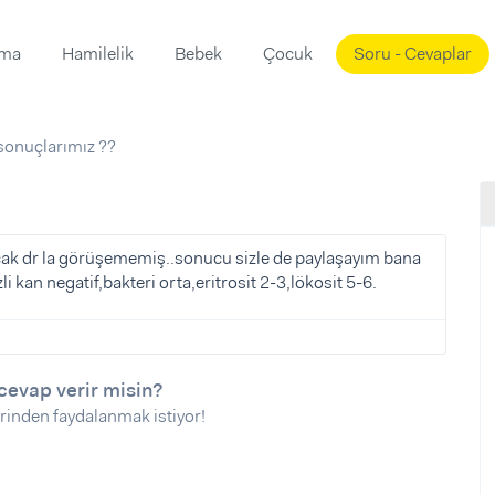
ama
Hamilelik
Bebek
Çocuk
Soru - Cevaplar
Süslemeleri
ama
 sonuçlarımız ??
ta
ı
ı
ısı
 Mekanı
mi)
cak dr la görüşememiş..sonucu sizle de paylaşayım bana
i kan negatif,bakteri orta,eritrosit 2-3,lökosit 5-6.
üsleme
i
i
u
cevap verir misin?
ünü
i
rinden faydalanmak istiyor!