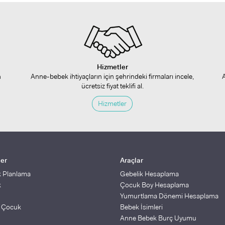
Hizmetler
n
Anne-bebek ihtiyaçların için şehrindeki firmaları incele,
ücretsiz fiyat teklifi al.
Hizmetler
ler
Araçlar
k Planlama
Gebelik Hesaplama
k
Çocuk Boy Hesaplama
Yumurtlama Dönemi Hesaplama
ş Çocuk
Bebek İsimleri
Anne Bebek Burç Uyumu