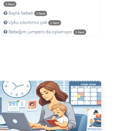
1 Yanıt
8aylık bebek
1 Yanıt
Uyku sıkıntımız çok
1 Yanıt
Bebeğim jumpero da zıplamıyor
1 Yanıt