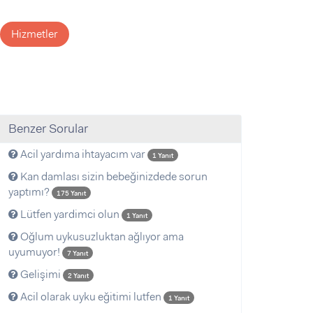
Hizmetler
Benzer Sorular
Acil yardıma ihtayacım var
1 Yanıt
Kan damlası sizin bebeğinizdede sorun
yaptımı?
175 Yanıt
Lütfen yardimci olun
1 Yanıt
Oğlum uykusuzluktan ağlıyor ama
uyumuyor!
7 Yanıt
Gelişimi
2 Yanıt
Acil olarak uyku eğitimi lutfen
1 Yanıt