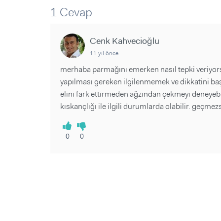
Sorular ve Yanıtlar
Sorular ve Yanıtlar
1 Cevap
Eğlence
Makaleler
Makaleler
Ürünler
Videolar
Videolar
Cenk Kahvecioğlu
11 yıl önce
Sorular ve Yanıtlar
merhaba parmağını emerken nasıl tepki veriyor
Makaleler
yapılması gereken ilgilenmemek ve dikkatini baş
Videolar
elini fark ettirmeden ağzından çekmeyi deneyebil
kıskançlığı ile ilgili durumlarda olabilir. geçm
0
0