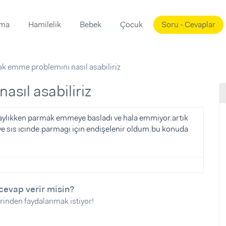
ama
Hamilelik
Bebek
Çocuk
Soru - Cevaplar
Süslemeleri
ama
k emme problemını nasıl asabiliriz
ta
ı
ı
ısı
sıl asabiliriz
 Mekanı
mi)
i 4 aylıkken parmak emmeye basladı ve hala emmiyor.artık
ve sıs ıcınde.parmagı için endişelenir oldum.bu konuda
üsleme
i
i
u
ünü
i
cevap verir misin?
rinden faydalanmak istiyor!