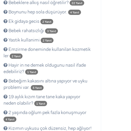
Bebeklere alkış nasıl öğretilir?
22 Yanıt
Boynunu hep sola düşürüyor.
4 Yanıt
Ek gidaya gecis
2 Yanıt
Bebek rahatsızlığı
3 Yanıt
Yastik kullanimi
2 Yanıt
Emzirme doneminde kullanilan kozmetik
ler
2 Yanıt
Hayir in ne demek oldugunu nasil ifade
edebiliriz?
1 Yanıt
Bebeğim kakasını altına yapıyor ve uyku
problemi var.
5 Yanıt
19 aylık kızım tane tane kaka yapıyor
neden olabilir?
1 Yanıt
2 yaşında oğlum pek fazla konuşmuyor
4 Yanıt
Kızımın uykusu çok düzensiz, hep ağlıyor!