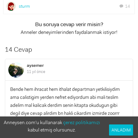
sturm
14
chat
Bu soruya cevap verir misin?
Anneler deneyimlerinden faydalanmak istiyor!
14 Cevap
aysemer
11 yıl önce
Bende hem ihracat hem ithalat departman yetkilisiydim
ama calistigim yerden nefret ediyordum abi mali teslim
adelim mal kalicak derdim senin kitapta okudugun gibi
degil diye cevap alirdim bn hakli cikardim izmirde zoorrr
Anneysen.com'u kullanarak
çerez politikamızı
kabul etmiş olursunuz.
YANITLA
ANLADIM
0
0