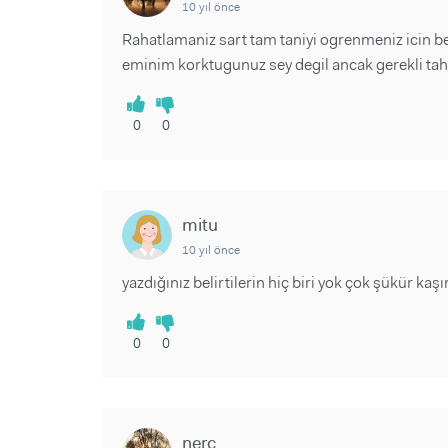
10 yıl önce
Rahatlamaniz sart tam taniyi ogrenmeniz icin be
eminim korktugunuz sey degil ancak gerekli tahl
0
0
mitu
10 yıl önce
yazdığınız belirtilerin hiç biri yok çok şükür k
0
0
nerc