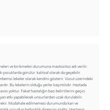
eleri ve birikmeleri durumuna mastositoz adı verilir.
k çocuklarda görülür. kalıtsal olarak da geçebilir.
bemsi lekeler olarak kendini gösterir. Vücut üzerindeki
vardır. Bu lekelerin olduğu yerler kaşıntılıdır. Hastada
avisi yoktur. Fakat hastalığın bazı belirtilerini geçici
 yan etki yapabilecek unsurlardan uzak durulabilir.
 gerekir. Müdahale edilmemesi durumunda kan ve
stalık vücudun bağışıklık direncini azaltır. Hastanın