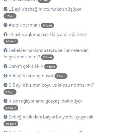
1 Yanıt
11 aylık bebeğim otururken düşüyor
6 Yanıt
Atopik dermatit
8 Yanıt
21 aylık oğluma nasıl kilo aldırabilirim?
10 Yanıt
Bebekler hakkında tecrübeli annelerden
bilgi veren var mı?
3 Yanıt
Canım çok sıkkın
7 Yanıt
Bebeğim konuşmuyor
1 Yanıt
6.5 aylık kızımın boyu ve kilosu normal mi?
1 Yanıt
Kızım ağlıyor ama gözyaşı dökmüyor
13 Yanıt
Bebeğim ilk defa başka bir yerde uyuyacak
10 Yanıt