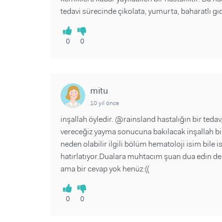
tedavi sürecinde çikolata, yumurta, baharatlı gıd
0
0
mitu
10 yıl önce
inşallah öyledir. @rainsland hastalığın bir ted
vereceğiz yayma sonucuna bakılacak inşallah b
neden olabilir ilgili bölüm hematoloji isim bile
hatırlatıyor.Dualara muhtacım şuan dua edin d
ama bir cevap yok henüz:((
0
0