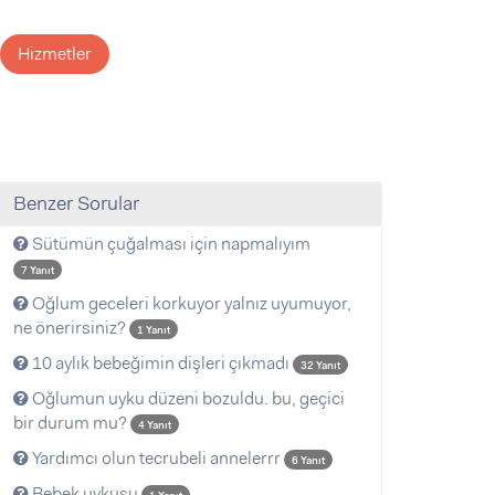
Hizmetler
Benzer Sorular
Sütümün çuğalması için napmalıyım
7 Yanıt
Oğlum geceleri korkuyor yalnız uyumuyor,
ne önerirsiniz?
1 Yanıt
10 aylık bebeğimin dişleri çıkmadı
32 Yanıt
Oğlumun uyku düzeni bozuldu. bu, geçici
bir durum mu?
4 Yanıt
Yardımcı olun tecrubeli annelerrr
6 Yanıt
Bebek uykusu