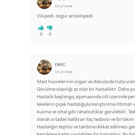
10 yıl önce
Vikipedi, özgür ansiklopedi
0
0
nerc
10 yıl önce
Mast hücrelerinin organ ve dokularda hızla ürem
Görülme olasılığı az olan bir hastalıktır. Daha ço
Hastalık başlangıç aşamasında cilt üzerinde pem
lekelerin çiçek hastalığıyla karıştırılma ihtimali 
kusma ve ishal gibi rahatsızlıklar görülebilir. Ted
olarak ortadan kaldıran ilaç tedavisi ve birtakım
Hastalığın teşhisi ve takibine dikkat edilmesi
kemiklere kadar yayılabilen bir hastalıktır. Bu ha