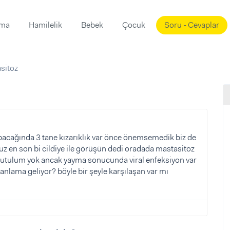
ama
Hamilelik
Bebek
Çocuk
Soru - Cevaplar
Süslemeleri
ama
sitoz
ta
ı
ı
ısı
 Mekanı
mi)
üsleme
i
e bacağında 3 tane kızarıklık var önce önemsemedik biz de
z en son bi cildiye ile görüşün dedi oradada mastasitoz
i
ik tutulum yok ancak yayma sonucunda viral enfeksiyon var
u
 anlama geliyor? böyle bir şeyle karşılaşan var mı
ünü
i