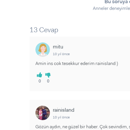
Sorular ve Yanıtlar
Sorular ve Yanıtlar
Bu soruya 
Eğlence
Anneler deneyimle
Makaleler
Makaleler
Ürünler
Videolar
Videolar
13 Cevap
Sorular ve Yanıtlar
Makaleler
mitu
Videolar
10 yıl önce
Amin ins cok tesekkur ederim rainisland:)
0
0
rainisland
10 yıl önce
Gözün aydın, ne güzel bir haber. Çok sevindim, 