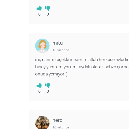
0
0
mitu
10 yıl önce
inş canım teşekkür ederim allah herkese evladı
bişey yediremiyorum faydalı olarak sebze çorbas
onuda yemiyor:(
0
0
nerc
10 yıl önce