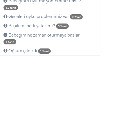
Bebeğinizi uyutma yönteminiz nasıl?
51 Yanıt
Geceleri uyku problemimiz var
9 Yanıt
Beşik mi park yatak mı?
3 Yanıt
Bebegim ne zaman oturmaya baslar
1 Yanıt
Oğlum çıldırdı
1 Yanıt