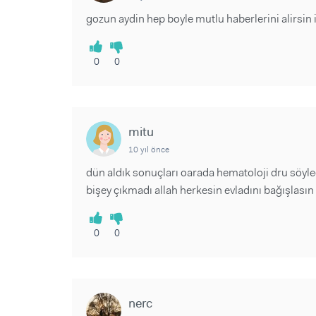
gozun aydin hep boyle mutlu haberlerini alirsin 
0
0
mitu
10 yıl önce
dün aldık sonuçları oarada hematoloji dru söyl
bişey çıkmadı allah herkesin evladını bağışlasın
0
0
nerc