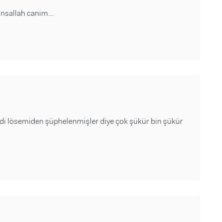
insallah canim...
edi lösemiden şüphelenmişler diye çok şükür bin şükür