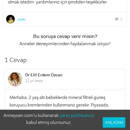
olmak istedim. yardımlarınız için şimdiden teşekkürler.
asev
1
chat
Bu soruya cevap verir misin?
Anneler deneyimlerinden faydalanmak istiyor!
1 Cevap
Dr Elif Erdem Özcan
11 yıl önce
Merhaba, 2 yaş altı bebeklerde mineral filtreli güneş
koruyucu kremlerinden kullanmanız gerekir. Piyasada,
marketlerde satılanların çoğunluğu kimyasal filtreli.
Anneysen.com'u kullanarak
çerez politikamızı
Bilinenen iyi dermakozmetik markalarının eczanelerde
kabul etmiş olursunuz.
ANLADIM
bulunan mineral filtreli kremlerini kullanabilirsiniz.