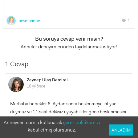
seymaanne
1
chat
Bu soruya cevap verir misin?
Anneler deneyimlerinden faydalanmak istiyor!
1 Cevap
Zeynep Ulaş Demirel
10 yıl önce
Merhaba bebekler 6. Aydan sonra beslenmeye ihtiyac
duymaz ve 11 saat deliksiz uyuyabilirler gece beslenmesini
kesmenizi ve bebegınıze kendi kendine uyumayı
Anneysen.com'u kullanarak
çerez politikamızı
öğretmenizi öneririm
kabul etmiş olursunuz.
ANLADIM