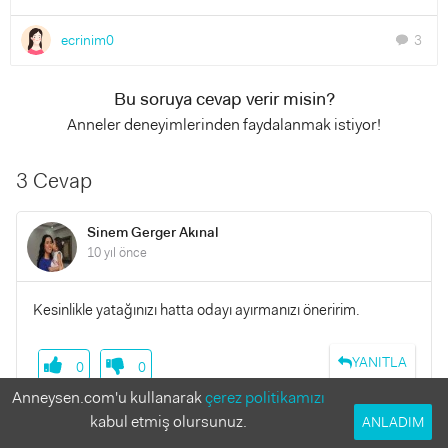
ecrinim0
3
chat
Bu soruya cevap verir misin?
Anneler deneyimlerinden faydalanmak istiyor!
3 Cevap
Sinem Gerger Akınal
10 yıl önce
Kesinlikle yatağınızı hatta odayı ayırmanızı öneririm.
YANITLA
0
0
Anneysen.com'u kullanarak
çerez politikamızı
kabul etmiş olursunuz.
ANLADIM