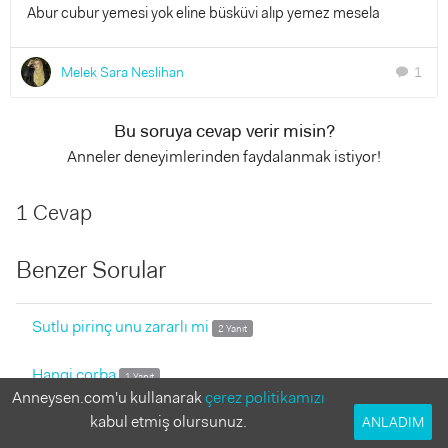
Abur cubur yemesi yok eline büsküvi alıp yemez mesela
Melek Sara Neslihan
1
chat
Bu soruya cevap verir misin?
Anneler deneyimlerinden faydalanmak istiyor!
1 Cevap
Benzer Sorular
Sutlu pirinç unu zararlı mi
2 Yanıt
Hangi corba
1 Yanıt
Anneysen.com'u kullanarak
çerez politikamızı
kabul etmiş olursunuz.
Bebeğim kakasını çok sık yapıyor
ANLADIM
1 Yanıt