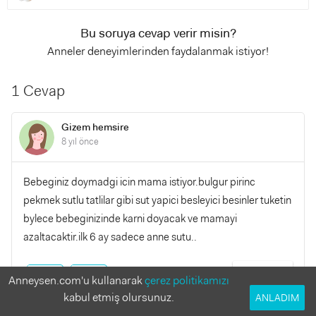
Bu soruya cevap verir misin?
Anneler deneyimlerinden faydalanmak istiyor!
1 Cevap
Gizem hemsire
8 yıl önce
Bebeginiz doymadgi icin mama istiyor.bulgur pirinc
pekmek sutlu tatlilar gibi sut yapici besleyici besinler tuketin
bylece bebeginizinde karni doyacak ve mamayi
azaltacaktir.ilk 6 ay sadece anne sutu..
YANITLA
0
0
Anneysen.com'u kullanarak
çerez politikamızı
kabul etmiş olursunuz.
ANLADIM