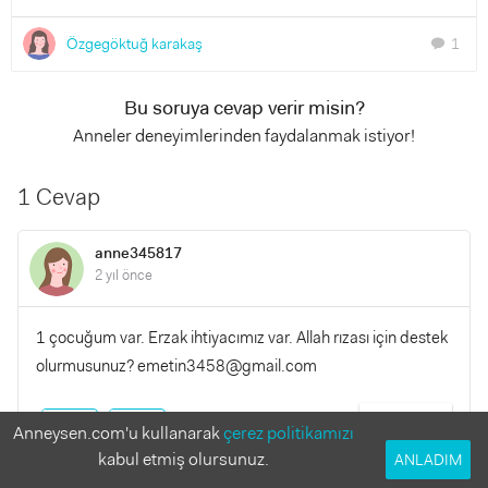
Özgegöktuğ karakaş
1
chat
Bu soruya cevap verir misin?
Anneler deneyimlerinden faydalanmak istiyor!
1 Cevap
anne345817
2 yıl önce
1 çocuğum var. Erzak ihtiyacımız var. Allah rızası için destek
olurmusunuz? emetin3458@gmail.com
YANITLA
0
0
Anneysen.com'u kullanarak
çerez politikamızı
kabul etmiş olursunuz.
ANLADIM