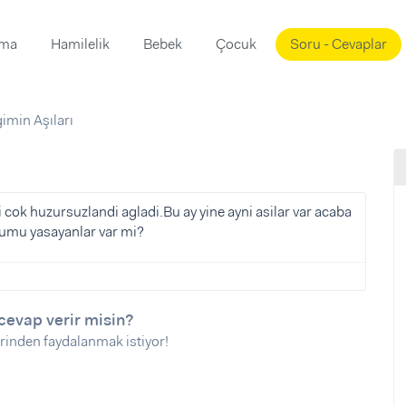
ama
Hamilelik
Bebek
Çocuk
Soru - Cevaplar
Süslemeleri
ama
imin Aşıları
ta
ı
ı
ısı
 Mekanı
mi)
i cok huzursuzlandi agladi.Bu ay yine ayni asilar var acaba
urumu yasayanlar var mi?
üsleme
i
i
u
cevap verir misin?
ünü
i
rinden faydalanmak istiyor!