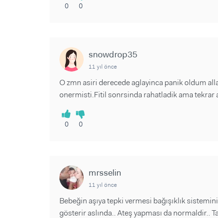
0
0
snowdrop35
11 yıl önce
O zmn asiri derecede aglayinca panik oldum all
onermisti.Fitil sonrsinda rahatladik ama tekrar
0
0
mrsselin
11 yıl önce
Bebeğin aşıya tepki vermesi bağışıklık sistemi
gösterir aslında.. Ateş yapması da normaldir.. Ta