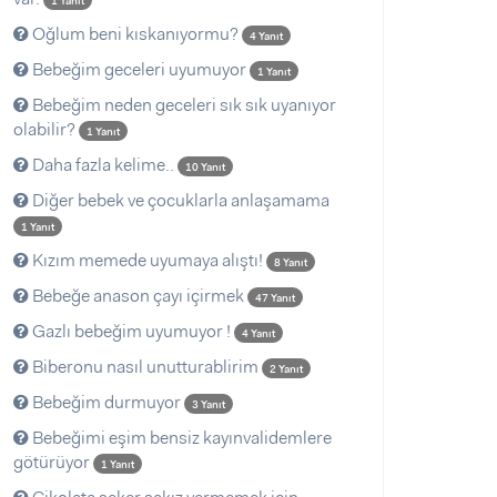
1 Yanıt
Oğlum beni kıskanıyormu?
4 Yanıt
Bebeğim geceleri uyumuyor
1 Yanıt
Bebeğim neden geceleri sık sık uyanıyor
olabilir?
1 Yanıt
Daha fazla kelime..
10 Yanıt
Diğer bebek ve çocuklarla anlaşamama
1 Yanıt
Kızım memede uyumaya alıştı!
8 Yanıt
Bebeğe anason çayı içirmek
47 Yanıt
Gazlı bebeğim uyumuyor !
4 Yanıt
Biberonu nasıl unutturablirim
2 Yanıt
Bebeğim durmuyor
3 Yanıt
Bebeğimi eşim bensiz kayınvalidemlere
götürüyor
1 Yanıt