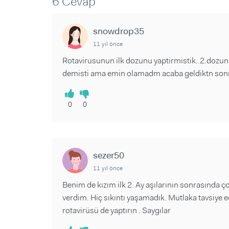
6 Cevap
Sorular ve Yanıtlar
Sorular ve Yanıtlar
Eğlence
Makaleler
Makaleler
Ürünler
snowdrop35
Videolar
Videolar
11 yıl önce
Sorular ve Yanıtlar
Rotavirusunun ilk dozunu yaptirmistik..2.dozunu 
demisti ama emin olamadm acaba geldiktn sonra
Makaleler
Videolar
0
0
sezer50
11 yıl önce
Benim de kızım ilk 2. Ay aşılarının sonrasında ço
verdim. Hiç sıkıntı yaşamadık. Mutlaka tavsiye e
rotavirüsü de yaptırın . Saygılar