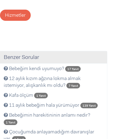
Hizmetler
Benzer Sorular
Bebeğim kendi uyumuyo?
17 Yanıt
12 aylık kızım ağzına lokma almak
istemiyor, alışkanlık mı oldu?
7 Yanıt
Kafa ölçüm
1 Yanıt
11 aylık bebeğim hala yürümüyor
139 Yanıt
Bebeğimin harekitininin anlamı nedir?
1 Yanıt
Çocuğumda anlayamadığım davranışlar
var.