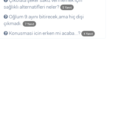
Çikolata şeker sakız vermemek için
sağlıklı alternatifleri neler?
5 Yanıt
Oğlum 9.ayını bitirecek,ama hiç dişi
çıkmadı.
7 Yanıt
Konusmasi icin erken mi acaba...?
4 Yanıt