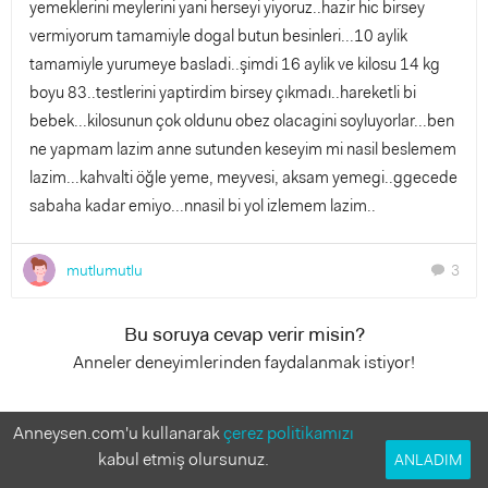
yemeklerini meylerini yani herseyi yiyoruz..hazir hic birsey
vermiyorum tamamiyle dogal butun besinleri...10 aylik
tamamiyle yurumeye basladi..şimdi 16 aylik ve kilosu 14 kg
boyu 83..testlerini yaptirdim birsey çıkmadı..hareketli bi
bebek...kilosunun çok oldunu obez olacagini soyluyorlar...ben
ne yapmam lazim anne sutunden keseyim mi nasil beslemem
lazim...kahvalti öğle yeme, meyvesi, aksam yemegi..ggecede
sabaha kadar emiyo...nnasil bi yol izlemem lazim..
mutlumutlu
3
chat
Bu soruya cevap verir misin?
Anneler deneyimlerinden faydalanmak istiyor!
3 Cevap
Anneysen.com'u kullanarak
çerez politikamızı
kabul etmiş olursunuz.
ANLADIM
mutlumutlu