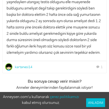
yaşındayken utangaç testis oldugunu elle muayenede
buldugunu ameliyat degil takip gerektirdigini söyledi ben
başka bir doktora elettim 2 hafta önce oda sağ yumurtasının
yukarda oldugunu 2 ay sonrada aynı olursa ameliyat dedi 1.2
hafta sonra yine önceki doktora elettik yine muayene sonucu
2 sinide buldu ameliyat gerekmedigini kişiye göre yukarda
durma süresinini öneli olmadıgını söyledi doktorların 2 side
farklı oğlumun ilerki hayatı söz konusu sizce nasıl bir yol
izlemeliyim yardımcı olursanız çok sevinirim teşekkür ederim.
kartanesi14
1
chat
Bu soruya cevap verir misin?
Anneler deneyimlerinden faydalanmak istiyor!
Anneysen.com'u kullanarak
çerez politikamızı
1 Cevap
kabul etmiş olursunuz.
ANLADIM