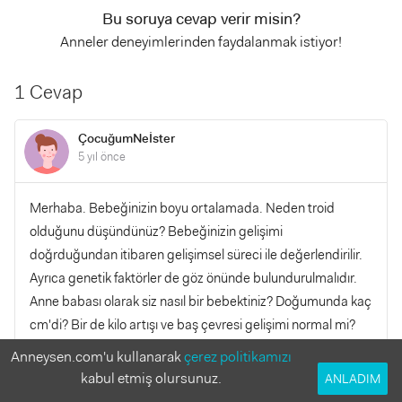
Bu soruya cevap verir misin?
Anneler deneyimlerinden faydalanmak istiyor!
1 Cevap
ÇocuğumNeİster
5 yıl önce
Merhaba. Bebeğinizin boyu ortalamada. Neden troid
olduğunu düşündünüz? Bebeğinizin gelişimi
doğrduğundan itibaren gelişimsel süreci ile değerlendirilir.
Ayrıca genetik faktörler de göz önünde bulundurulmalıdır.
Anne babası olarak siz nasıl bir bebektiniz? Doğumunda kaç
cm'di? Bir de kilo artışı ve baş çevresi gelişimi normal mi?
Bunlara da bakmak gerekir.
Anneysen.com'u kullanarak
çerez politikamızı
kabul etmiş olursunuz.
ANLADIM
YANITLA
0
0