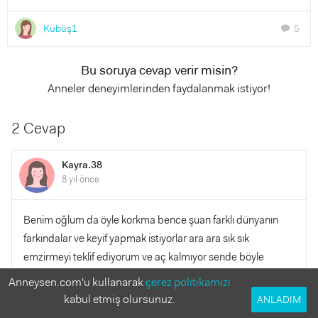
Kübüş1
5
chat
Bu soruya cevap verir misin?
Anneler deneyimlerinden faydalanmak istiyor!
2 Cevap
Kayra.38
8 yıl önce
Benim oğlum da öyle korkma bence şuan farklı dünyanın
farkındalar ve keyif yapmak istiyorlar ara ara sık sık
emzirmeyi teklif ediyorum ve aç kalmıyor sende böyle
yapabilirsin ?
Anneysen.com'u kullanarak
çerez politikamızı
kabul etmiş olursunuz.
ANLADIM
YANITLA
0
0