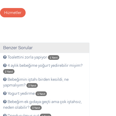
Hizmetler
Benzer Sorular
Toalettini zorla yapiyor
1 Yanıt
4 aylık bebeğime yoğurt yedirebilir miyim?
2 Yanıt
Bebeğimin iştahı birden kesildi, ne
yapmalıyım?
3 Yanıt
Yogurt yedirme
1 Yanıt
Bebeğim ek gıdaya geçti ama çok iştahsız,
neden olabilir?
3 Yanıt
Dondurulmuş sut