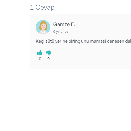
Sorular ve Yanıtlar
Sorular ve Yanıtlar
1 Cevap
Eğlence
Makaleler
Makaleler
Ürünler
Videolar
Videolar
Gamze E.
6 yıl önce
Sorular ve Yanıtlar
Keçi sütü yerine pirinç unu mamasi denesen daha 
Makaleler
Videolar
0
0