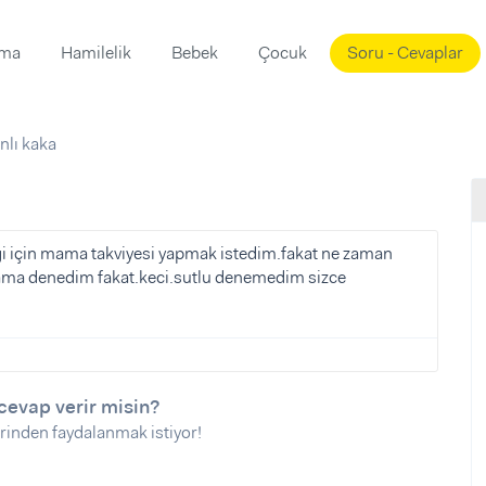
ama
Hamilelik
Bebek
Çocuk
Soru - Cevaplar
Süslemeleri
ama
nlı kaka
ta
ı
ı
ısı
 Mekanı
mi)
ği için mama takviyesi yapmak istedim.fakat ne zaman
ama denedim fakat.keci.sutlu denemedim sizce
üsleme
i
i
u
ünü
i
cevap verir misin?
rinden faydalanmak istiyor!