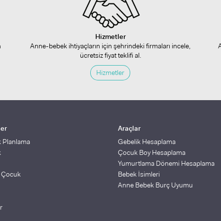
Hizmetler
n
Anne-bebek ihtiyaçların için şehrindeki firmaları incele,
ücretsiz fiyat teklifi al.
Hizmetler
ler
Araçlar
k Planlama
Gebelik Hesaplama
k
Çocuk Boy Hesaplama
Yumurtlama Dönemi Hesaplama
ş Çocuk
Bebek İsimleri
Anne Bebek Burç Uyumu
r