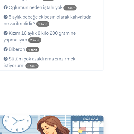
Oğlumun neden iştahı yok
2 Yanıt
5 aylık bebeğe ek besin olarak kahvaltıda
ne verilmelidir?
1 Yanıt
Kızım 18 aylık 8 kilo 200 gram ne
yapmalıyım
2 Yanıt
Biberon
4 Yanıt
Sütüm çok azaldı ama emzirmek
istiyorum!
3 Yanıt