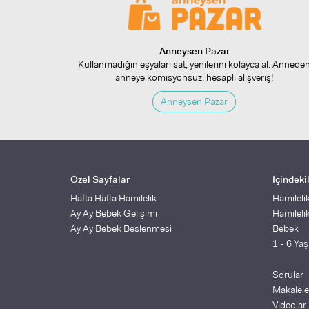
Anneysen Pazar
Kullanmadığın eşyaları sat, yenilerini kolayca al. Annede
anneye komisyonsuz, hesaplı alışveriş!
Anneysen Pazar
Özel Sayfalar
İçindeki
Hafta Hafta Hamilelik
Hamileli
Ay Ay Bebek Gelişimi
Hamileli
Ay Ay Bebek Beslenmesi
Bebek
1 - 6 Ya
Sorular
Makalele
Videolar