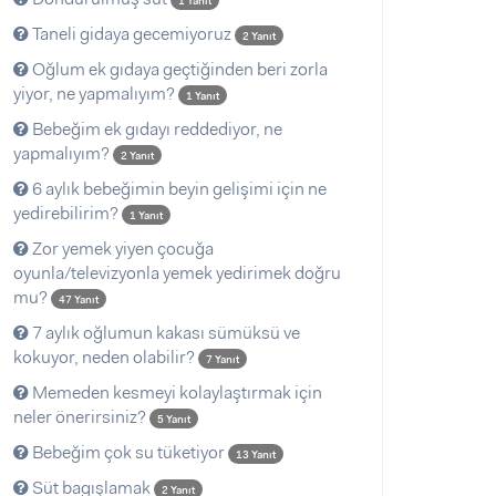
1 Yanıt
Taneli gidaya gecemiyoruz
2 Yanıt
Oğlum ek gıdaya geçtiğinden beri zorla
yiyor, ne yapmalıyım?
1 Yanıt
Bebeğim ek gıdayı reddediyor, ne
yapmalıyım?
2 Yanıt
6 aylık bebeğimin beyin gelişimi için ne
yedirebilirim?
1 Yanıt
Zor yemek yiyen çocuğa
oyunla/televizyonla yemek yedirimek doğru
mu?
47 Yanıt
7 aylık oğlumun kakası sümüksü ve
kokuyor, neden olabilir?
7 Yanıt
Memeden kesmeyi kolaylaştırmak için
neler önerirsiniz?
5 Yanıt
Bebeğim çok su tüketiyor
13 Yanıt
Süt bagışlamak
2 Yanıt