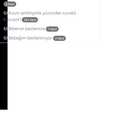
1 Yanıt
Kızım antibiyotik yüzünden sürekli
kusuyor!
154 Yanıt
Biberon beslenme
7 Yanıt
Bebeğim beslenmiyor
2 Yanıt