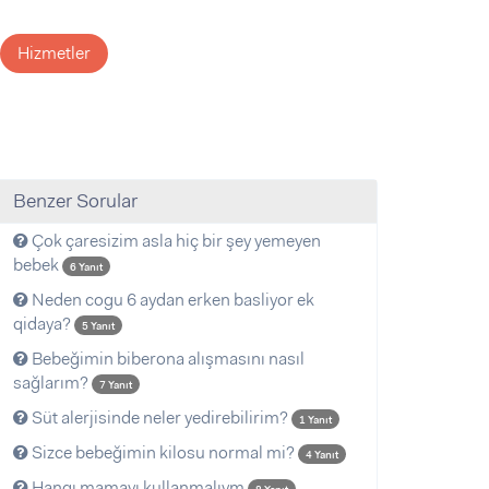
Hizmetler
Benzer Sorular
Çok çaresizim asla hiç bir şey yemeyen
bebek
6 Yanıt
Neden cogu 6 aydan erken basliyor ek
qidaya?
5 Yanıt
Bebeğimin biberona alışmasını nasıl
sağlarım?
7 Yanıt
Süt alerjisinde neler yedirebilirim?
1 Yanıt
Sizce bebeğimin kilosu normal mi?
4 Yanıt
Hangı mamayı kullanmalıym