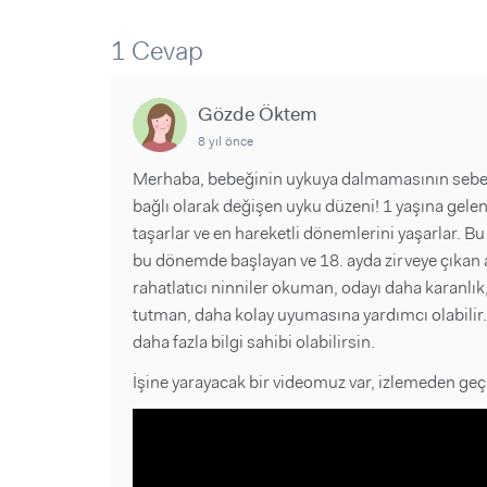
Sorular ve Yanıtlar
Sorular ve Yanıtlar
Eğlence
Makaleler
Makaleler
1 Cevap
Ürünler
Videolar
Videolar
Gözde Öktem
Sorular ve Yanıtlar
8 yıl önce
Makaleler
Merhaba, bebeğinin uykuya dalmamasının sebebi
Videolar
bağlı olarak değişen uyku düzeni! 1 yaşına gele
taşarlar ve en hareketli dönemlerini yaşarlar. Bu
bu dönemde başlayan ve 18. ayda zirveye çıkan 
rahatlatıcı ninniler okuman, odayı daha karanlık,
tutman, daha kolay uyumasına yardımcı olabilir
daha fazla bilgi sahibi olabilirsin.
İşine yarayacak bir videomuz var, izlemeden ge