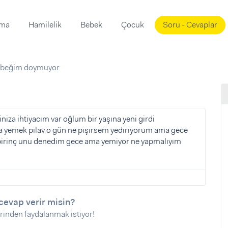
ama
Hamilelik
Bebek
Çocuk
Soru - Cevaplar
Süslemeleri
ama
beğim doymuyor
ta
ı
ı
ısı
 Mekanı
mi)
za ihtiyacım var oğlum bir yaşına yeni girdi
a yemek pilav o gün ne pişirsem yediriyorum ama gece
üsleme
i
irinç unu denedim gece ama yemiyor ne yapmalıyım
i
u
ünü
i
cevap verir misin?
rinden faydalanmak istiyor!