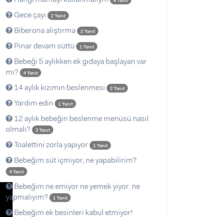
8 Yanıt
Gece çayı
2 Yanıt
Biberona alıştırma
2 Yanıt
Pinar devam süttü
1 Yanıt
Bebeği 5 aylıkken ek gıdaya başlayan var
mı?
4 Yanıt
14 aylık kızımın beslenmesi
2 Yanıt
Yardım edin
1 Yanıt
12 aylık bebeğin beslenme menüsü nasıl
olmalı?
3 Yanıt
Toalettini zorla yapiyor
1 Yanıt
Bebeğim süt içmiyor, ne yapabilirim?
4 Yanıt
Bebeğim ne emiyor ne yemek yiyor. ne
yapmalıyım?
1 Yanıt
Bebeğim ek besinleri kabul etmiyor!