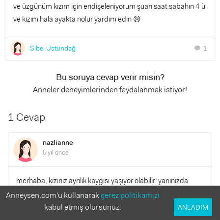
ve üzgünüm kızım için endişeleniyorum şuan saat sabahın 4 ü
ve kızım hala ayakta nolur yardım edin 😢
Sibel Üstündağ
1
chat
Bu soruya cevap verir misin?
Anneler deneyimlerinden faydalanmak istiyor!
1 Cevap
nazlianne
5 yıl önce
merhaba, kızınız ayrılık kaygısı yaşıyor olabilir. yanınızda
kimse olmadan beraber baş başa vakit geçirmeye çalışın.
Anneysen.com'u kullanarak
çerez politikamızı
Parka gidin, salıncaklara binin. Göz temasında olun hep ve
kabul etmiş olursunuz.
ANLADIM
gülümseyin. İçinizi ferah tutun. Uyku için destek bay bay