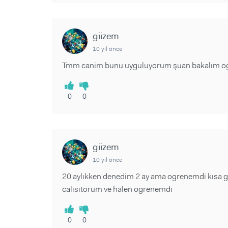
giizem
10 yıl önce
Tmm canim bunu uyguluyorum şuan bakalım o
0
0
giizem
10 yıl önce
20 aylıkken denedim 2 ay ama ogrenemdi kısa gi
calisitorum ve halen ogrenemdi
0
0