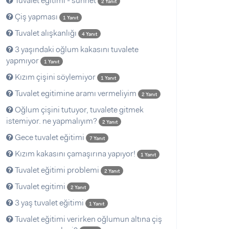
Tuvalet eğitimi - sünnet
2 Yanıt
Çiş yapması
1 Yanıt
Tuvalet alışkanlığı
4 Yanıt
3 yaşındaki oğlum kakasını tuvalete
yapmıyor
1 Yanıt
Kızım çişini söylemiyor
1 Yanıt
Tuvalet egitimine aramı vermeliyim
2 Yanıt
Oğlum çişini tutuyor, tuvalete gitmek
istemiyor. ne yapmalıyım?
2 Yanıt
Gece tuvalet eğitimi
7 Yanıt
Kızım kakasını çamaşırına yapıyor!
1 Yanıt
Tuvalet eğitimi problemi
2 Yanıt
Tuvalet egitimi
2 Yanıt
3 yaş tuvalet eğitimi
1 Yanıt
Tuvalet eğitimi verirken oğlumun altına çiş