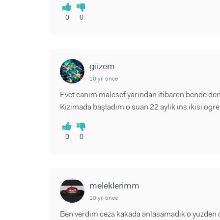
0
0
giizem
10 yıl önce
Evet canım malesef yarından itibaren bende den
Kizimada başladım o suan 22 aylık ins ikisi og
0
0
meleklerimm
10 yıl önce
Ben verdim ceza kakada anlasamadik o yuzden 