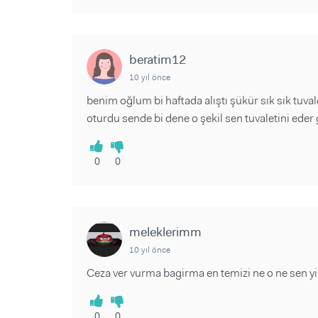
beratim12
10 yıl önce
benim oğlum bi haftada alıştı şükür sık sık tuval
oturdu sende bi dene o şekil sen tuvaletini eder
0
0
meleklerimm
10 yıl önce
Ceza ver vurma bagirma en temizi ne o ne sen yi
0
0