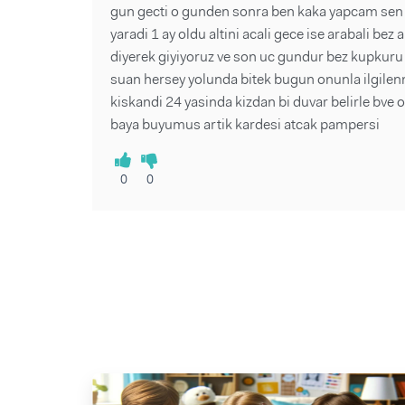
gun gecti o gunden sonra ben kaka yapcam sen 
yaradi 1 ay oldu altini acali gece ise arabali bez
diyerek giyiyoruz ve son uc gundur bez kupkuru 
suan hersey yolunda bitek bugun onunla ilgilenm
kiskandi 24 yasinda kizdan bi duvar belirle bve
baya buyumus artik kardesi atcak pampersi
0
0