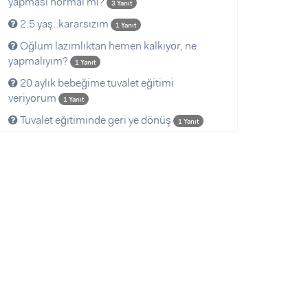
yapması normal mi?
3 Yanıt
2.5 yaş..kararsızım
1 Yanıt
Oğlum lazımlıktan hemen kalkıyor, ne
yapmalıyım?
1 Yanıt
20 aylık bebeğime tuvalet eğitimi
veriyorum
1 Yanıt
Tuvalet eğitiminde geri ye dönüş
1 Yanıt