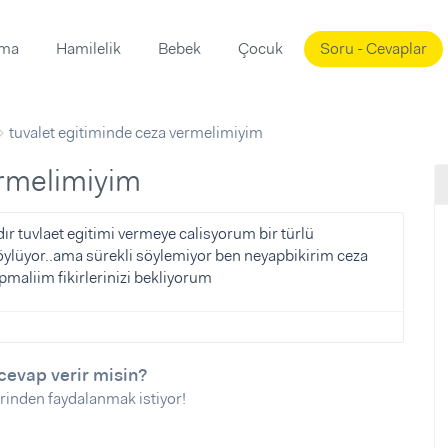
ama
Hamilelik
Bebek
Çocuk
Soru - Cevaplar
Süslemeleri
ama
tuvalet egitiminde ceza vermelimiyim
ta
ı
ı
ısı
ermelimiyim
 Mekanı
mi)
 tuvlaet egitimi vermeye calisyorum bir türlü
söylüyor..ama sürekli söylemiyor ben neyapbikirim ceza
üsleme
i
aliim fikirlerinizi bekliyorum
i
u
ünü
i
cevap verir misin?
rinden faydalanmak istiyor!