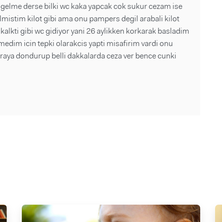
gelme derse bilki wc kaka yapcak cok sukur cezam ise
 almistim kilot gibi ama onu pampers degil arabali kilot
kalkti gibi wc gidiyor yani 26 aylikken korkarak basladim
edim icin tepki olarakcis yapti misafirim vardi onu
 oraya dondurup belli dakkalarda ceza ver bence cunki