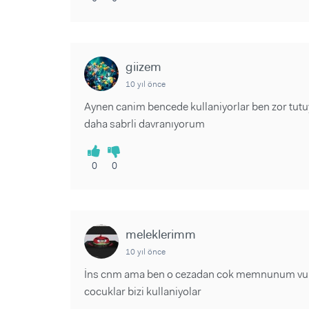
giizem
10 yıl önce
Aynen canim bencede kullaniyorlar ben zor tu
daha sabrli davranıyorum
0
0
meleklerimm
10 yıl önce
İns cnm ama ben o cezadan cok memnunum vurmsk
cocuklar bizi kullaniyolar