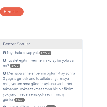
Hizmetler
Benzer Sorular
Niye hala cevap yok
22 Yanıt
Tuvalet eğitimi vermenin kolay bir yolu var
mı?
6 Yanıt
Merhaba anneler benim oğlum 4 ay sonra
3 yaşına giricek onu tuvallete alıştırmaya
çalışıyorum ama gündüz uykusu var bezini
taksammı yoksa takmasammı hiç bir fikrim
yok yardım ederseniz çok sevinirim. iyi
günler
1 Yanıt