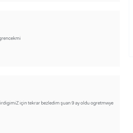
grencekmi
rdigimiZ için tekrar bezledim şuan 9 ay oldu ogretmwye