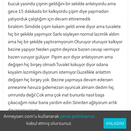
bucuk yasinda çişinin geldiğini bir sekilde anlatıyordu ama
gece 15 dakikada bir kalkıyordu çişim diye yapmadan
yatıyorduk çalıştığım için devam ettiremedik
bıraktım.Simdide çişim kakam geldi anne diyor ama tuvalete
hiç bir şekilde yapmıyor.Sarki söyleyen normal lazimlik aldım
ama hiç bir şekilde yaptıramıyorum.Oturuyor oturuyor kalkıyor
bezine yapıyor.Neden yaptın deyince bazen cevap vermiyor
bazen vuruyor gülüyor .Pipim acır diyor anlatıyorum ama
değişen hiç birşey olmadı.Tuvalet kokuyor diyor odana
koyalım lazimligini diyorum istemiyor.Guzellikle anlattım
değişen hiç birşey yok. Bezine yapmaya devam edersen
anneanne havuza gidemezsin oyuncak almam dedim hiç
umrunda değil.Cok ama çok inat bununla nasıl başa
çıkacağım nolur bana yardım edin.Sinirden ağlıyorum artik
dayanamıyorum.
Anneysen.com'u kullanarak
çerez politikamızı
kabul etmiş olursunuz.
ANLADIM
Kezban17
3
chat