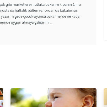
şok gibi marketlere mutlaka bakarım kipanın 1 lira
osta da haftalık bülten var ordan da bakabirlsin
rımı yazarım gece çocuk uyunca bakar nerde ne kadar
 hemde uygun almaya çalışırım ...