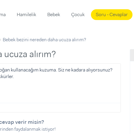
ama
Hamilelik
Bebek
Çocuk
Soru - Cevaplar
Süslemeleri
ama
Bebek bezini nereden daha ucuza alırım?
ta
ı
ı
ısı
a ucuza alırım?
 Mekanı
mi)
nidoğan kullanacağım kuzuma. Siz ne kadara alıyorsunuz?
kürler.
üsleme
i
i
u
ünü
i
cevap verir misin?
rinden faydalanmak istiyor!