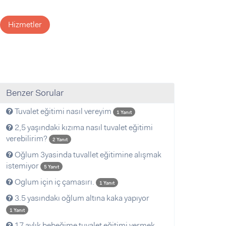
Hizmetler
Benzer Sorular
Tuvalet eğitimi nasıl vereyim
1 Yanıt
2,5 yaşındaki kızıma nasıl tuvalet eğitimi
verebilirim?
2 Yanıt
Oğlum 3yasinda tuvallet eğitimine alışmak
istemiyor
5 Yanıt
Oglum için iç çamasırı.
1 Yanıt
3.5 yasındakı oğlum altına kaka yapıyor
1 Yanıt
17 aylık bebeğime tuvalet eğitimi vermek