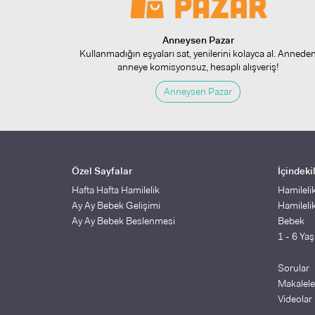
Anneysen Pazar
Kullanmadığın eşyaları sat, yenilerini kolayca al. Annede
anneye komisyonsuz, hesaplı alışveriş!
Anneysen Pazar
Özel Sayfalar
İçindeki
Hafta Hafta Hamilelik
Hamileli
Ay Ay Bebek Gelişimi
Hamileli
Ay Ay Bebek Beslenmesi
Bebek
1 - 6 Ya
Sorular
Makalele
Videolar