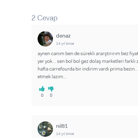
Sorular ve Yanıtlar
Sorular ve Yanıtlar
Eğlence
Makaleler
Makaleler
2 Cevap
Ürünler
Videolar
Videolar
denaz
Sorular ve Yanıtlar
14 yıl önce
Makaleler
aynen canım ben de sürekli ararştırırım bez fiyatl
Videolar
yer yok... sen bol bol gez dolaş marketleri fark
hafta carrefourda bir indirim vardı prima bezin..
etmek lazım...
0
0
nil81
14 yıl önce