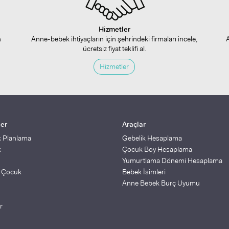
Hizmetler
n
Anne-bebek ihtiyaçların için şehrindeki firmaları incele,
ücretsiz fiyat teklifi al.
Hizmetler
ler
Araçlar
k Planlama
Gebelik Hesaplama
k
Çocuk Boy Hesaplama
Yumurtlama Dönemi Hesaplama
ş Çocuk
Bebek İsimleri
Anne Bebek Burç Uyumu
r