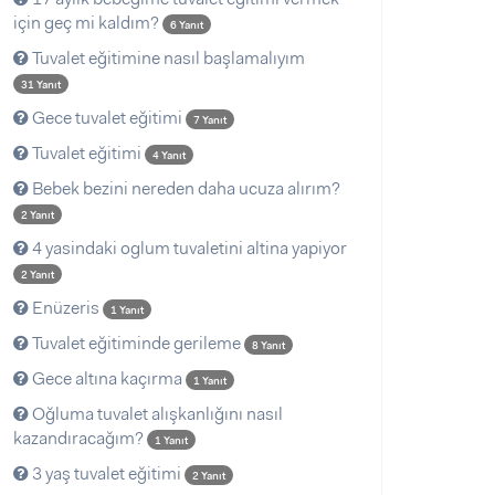
için geç mi kaldım?
6 Yanıt
Tuvalet eğitimine nasıl başlamalıyım
31 Yanıt
Gece tuvalet eğitimi
7 Yanıt
Tuvalet eğitimi
4 Yanıt
Bebek bezini nereden daha ucuza alırım?
2 Yanıt
4 yasindaki oglum tuvaletini altina yapiyor
2 Yanıt
Enüzeris
1 Yanıt
Tuvalet eğitiminde gerileme
8 Yanıt
Gece altına kaçırma
1 Yanıt
Oğluma tuvalet alışkanlığını nasıl
kazandıracağım?
1 Yanıt
3 yaş tuvalet eğitimi
2 Yanıt