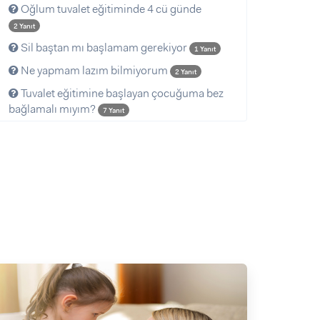
Oğlum tuvalet eğitiminde 4 cü günde
2 Yanıt
Sil baştan mı başlamam gerekiyor
1 Yanıt
Ne yapmam lazım bilmiyorum
2 Yanıt
Tuvalet eğitimine başlayan çocuğuma bez
bağlamalı mıyım?
7 Yanıt