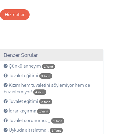
Hizmetler
Benzer Sorular
Çünkü anneyim
1 Yanıt
Tuvalet eğitimi
3 Yanıt
Kızım hem tuvaletini söylemiyor hem de
bez istemiyor!
4 Yanıt
Tuvalet eğitimi
2 Yanıt
İdrar kaçirma
1 Yanıt
Tuvalet sorunumuz,,
1 Yanıt
Uykuda alt ıslatma..
1 Yanıt