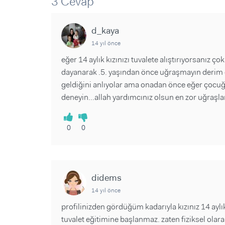
3 Cevap
Sorular ve Yanıtlar
Sorular ve Yanıtlar
Eğlence
Makaleler
Makaleler
Ürünler
d_kaya
Videolar
Videolar
14 yıl önce
Sorular ve Yanıtlar
eğer 14 aylık kızınızı tuvalete alıştırıyorsanız 
dayanarak .5. yaşından önce uğraşmayın derim çü
Makaleler
geldiğini anlıyolar ama onadan önce eğer çocuğu
Videolar
deneyin...allah yardımcınız olsun en zor uğraşlard
0
0
didems
14 yıl önce
profilinizden gördüğüm kadarıyla kızınız 14 aylı
tuvalet eğitimine başlanmaz. zaten fiziksel olara