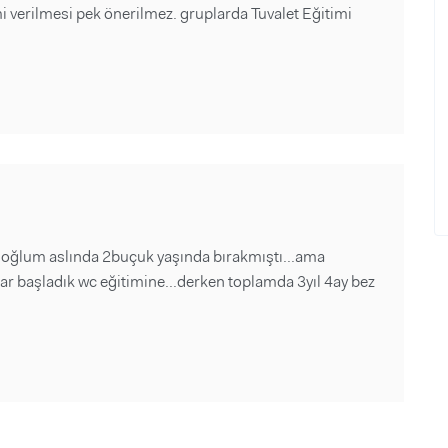
mi verilmesi pek önerilmez. gruplarda Tuvalet Eğitimi
m oğlum aslında 2buçuk yaşında bırakmıştı...ama
ar başladık wc eğitimine...derken toplamda 3yıl 4ay bez