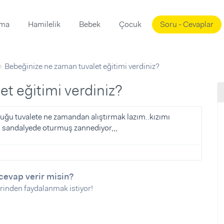
ama
Hamilelik
Bebek
Çocuk
Soru - Cevaplar
Süslemeleri
ama
Bebeğinize ne zaman tuvalet eğitimi verdiniz?
ta
ı
ı
ısı
et eğitimi verdiniz?
 Mekanı
mi)
uğu tuvalete ne zamandan alıştırmak lazım..kızımı
i sandalyede oturmuş zannediyor,,,
üsleme
i
i
u
cevap verir misin?
ünü
i
rinden faydalanmak istiyor!