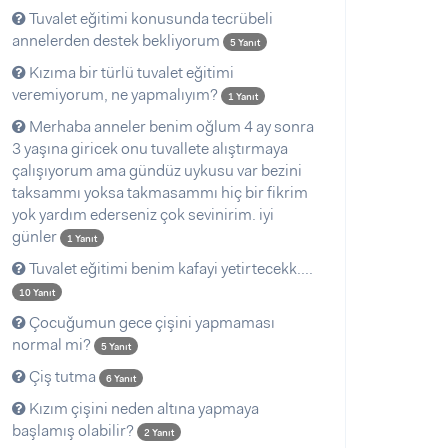
Tuvalet eğitimi konusunda tecrübeli
annelerden destek bekliyorum
5 Yanıt
Kızıma bir türlü tuvalet eğitimi
veremiyorum, ne yapmalıyım?
1 Yanıt
Merhaba anneler benim oğlum 4 ay sonra
3 yaşına giricek onu tuvallete alıştırmaya
çalışıyorum ama gündüz uykusu var bezini
taksammı yoksa takmasammı hiç bir fikrim
yok yardım ederseniz çok sevinirim. iyi
günler
1 Yanıt
Tuvalet eğitimi benim kafayi yetirtecekk....
10 Yanıt
Çocuğumun gece çişini yapmaması
normal mi?
5 Yanıt
Çiş tutma
6 Yanıt
Kızım çişini neden altına yapmaya
başlamış olabilir?
2 Yanıt