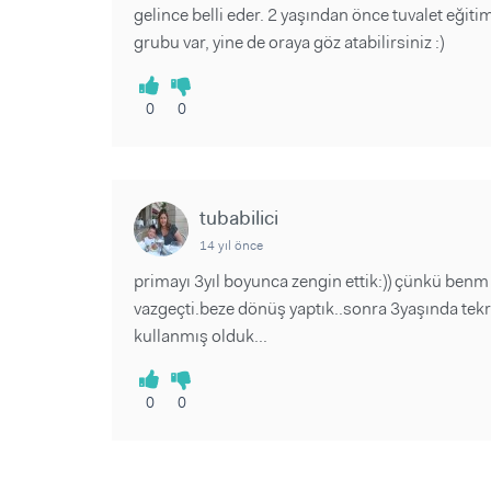
gelince belli eder. 2 yaşından önce tuvalet eğiti
grubu var, yine de oraya göz atabilirsiniz :)
0
0
tubabilici
14 yıl önce
primayı 3yıl boyunca zengin ettik:)) çünkü ben
vazgeçti.beze dönüş yaptık..sonra 3yaşında tekr
kullanmış olduk...
0
0