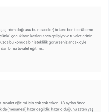
çok şaşırdım doğrusu bu ne acele :) bi kere ben tecrübeme
nkü çocukların kasları anca gelişiyo ve tuvaletlerinin
zda bu konuda bir isteklilik görürseniz ancak öyle
an birisi tuvalet eğitimi..
k. tuvalet eğitimi için çok çok erken. 18.aydan önce
k da (mesanesi) hazır değildir. hazır olduğunu zaten yaşı