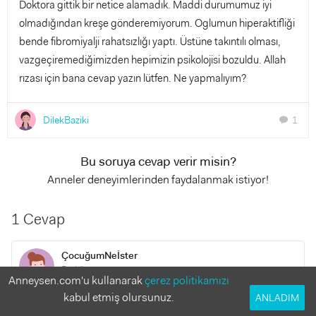
Doktora gittik bir netice alamadık. Maddi durumumuz iyi
olmadığından kreşe gönderemiyorum. Oglumun hiperaktifliği
bende fibromiyalji rahatsızlığı yaptı. Üstüne takıntılı olması,
vazgeçiremediğimizden hepimizin psikolojisi bozuldu. Allah
rızası için bana cevap yazın lütfen. Ne yapmalıyım?
DilekBaziki
1
chat
Bu soruya cevap verir misin?
Anneler deneyimlerinden faydalanmak istiyor!
1 Cevap
ÇocuğumNeİster
5 yıl önce
Anneysen.com'u kullanarak
çerez politikamızı
kabul etmiş olursunuz.
ANLADIM
Merhaba. Önerim işe beslenmeyi değiştirmekle başlayın.