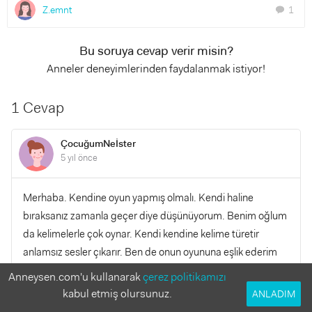
Z.emnt
1
chat
Bu soruya cevap verir misin?
Anneler deneyimlerinden faydalanmak istiyor!
1 Cevap
ÇocuğumNeİster
5 yıl önce
Merhaba. Kendine oyun yapmış olmalı. Kendi haline
bıraksanız zamanla geçer diye düşünüyorum. Benim oğlum
da kelimelerle çok oynar. Kendi kendine kelime türetir
anlamsız sesler çıkarır. Ben de onun oyununa eşlik ederim
bazı zamanlar.
Anneysen.com'u kullanarak
çerez politikamızı
kabul etmiş olursunuz.
ANLADIM
YANITLA
0
0