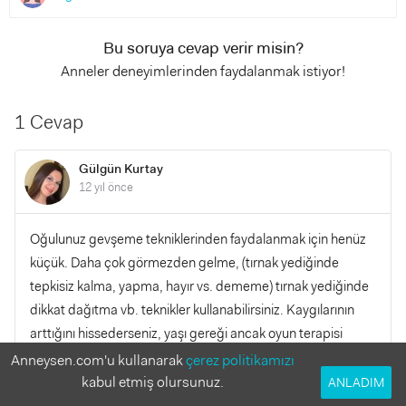
Bu soruya cevap verir misin?
Anneler deneyimlerinden faydalanmak istiyor!
1 Cevap
Gülgün Kurtay
12 yıl önce
Oğulunuz gevşeme tekniklerinden faydalanmak için henüz
küçük. Daha çok görmezden gelme, (tırnak yediğinde
tepkisiz kalma, yapma, hayır vs. dememe) tırnak yediğinde
dikkat dağıtma vb. teknikler kullanabilirsiniz. Kaygılarının
arttığını hissederseniz, yaşı gereği ancak oyun terapisi
yapan bir uzman size yardımcı olacaktır.
Anneysen.com'u kullanarak
çerez politikamızı
kabul etmiş olursunuz.
ANLADIM
YANITLA