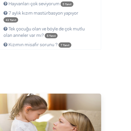
Hayvanları çok seviyorum
5 Yanıt
7 aylık kızım mastürbasyon yapıyor
43 Yanıt
Tek çocuğu olan ve böyle de çok mutlu
olan anneler var mı?
5 Yanıt
Kızımın misafir sorunu ?
7 Yanıt