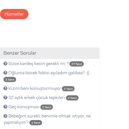
Hizmetler
Benzer Sorular
Sizce kardeş kesin gerekli mi ?
27 Yanıt
Oğluma böcek fobisi aşıladım galibaa? :((
5 Yanıt
Kızım beni konuşturmuyor
1 Yanıt
32 aylık erkek çocuk tepkileri
2 Yanıt
Geç konuşması
2 Yanıt
Bebeğim sürekli benimle olmak istiyor, ne
yapmalıyım?
1 Yanıt