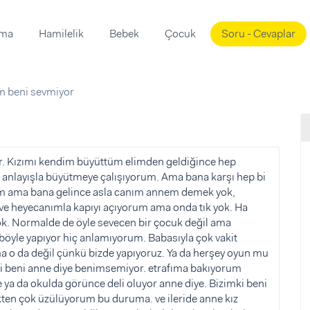
ama
Hamilelik
Bebek
Çocuk
Soru - Cevaplar
Süslemeleri
ama
m beni sevmiyor
ta
ı
ı
ısı
 Mekanı
mi)
r. Kızımı kendim büyüttüm elimden geldiğince hep
a anlayışla büyütmeye çalışıyorum. Ama bana karşı hep bi
üsleme
i
am ama bana gelince asla canım annem demek yok,
i
ve heyecanımla kapıyı açıyorum ama onda tık yok. Ha
yok. Normalde de öyle sevecen bir çocuk değil ama
u
öyle yapıyor hiç anlamıyorum. Babasıyla çok vakit
ünü
i
a o da değil çünkü bizde yapıyoruz. Ya da herşey oyun mu
ki beni anne diye benimsemiyor. etrafıma bakıyorum
e ya da okulda görünce deli oluyor anne diye. Bizimki beni
ten çok üzülüyorum bu duruma. ve ileride anne kız