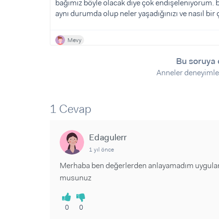
Sorular ve Yanıtlar
Sorular ve Yanıtlar
bağımız böyle olacak diye çok endişeleniyorum. b
aynı durumda olup neler yaşadığınızı ve nasıl bi
Eğlence
Makaleler
Makaleler
Ürünler
Videolar
Videolar
Mevy
Sorular ve Yanıtlar
Bu soruya 
Makaleler
Anneler deneyimle
Videolar
1 Cevap
Edagulerr
1 yıl önce
Merhaba ben değerlerden anlayamadım uygulam
musunuz
0
0