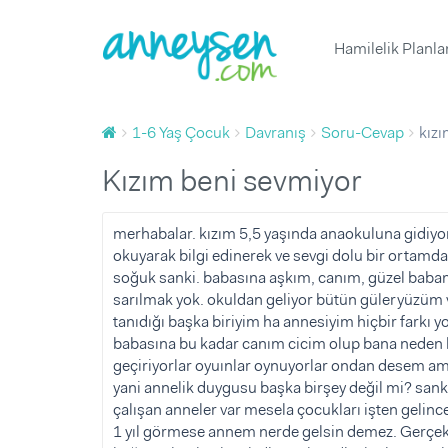
Hamilelik Planl
1 Yaş Doğum Günü Organizasyonu ve 
Yumurtlama Dönemi Hesapl
Çocuk Boyu Hesaplama
Hafta Hafta Hamilelik
Yenidoğan
1-6 Yaş Çocuk
Davranış
Soru-Cevap
kızı
1 Yaş Doğum Günü Butik Pas
Çocuk Sağlığı ve Hastalıklar
Bebek Sağlığı ve Hastalıklar
Gebelik Hesaplama
Hamileliğe Hazırlık
Yenidoğan ve Bebek Fotoğrafç
Doğurganlık (Fertilite)
Çocuk Beslenmesi
Bebek Beslenmesi
Sağlık
kızım beni sevmiyor
Diş Buğdayı ve 1 Yaş Doğum Günü
Ovülasyon (Yumurtlama Döne
Çocuk Gelişimi
Bebek Gelişimi
Beslenme
Baby Shower Partisi Mekanı
Hamilelik Belirtileri
Günlük Yaşam
Bebek Bakımı
Davranış
merhabalar. kızım 5,5 yaşında anaokuluna gidiyo
okuyarak bilgi edinerek ve sevgi dolu bir ortamd
Baby Shower ve Hastane Odası S
Kısırlık ve Tüp Bebek Tedavis
Bebekle Yaşam
Tuvalet eğitimi
Spor
soğuk sanki. babasına aşkım, canım, güzel bab
Çocuk Müzik ve Sanat Merkez
Emzirme
Doğum
Uyku
sarılmak yok. okuldan geliyor bütün güleryüzüm 
tanıdığı başka biriyim ha annesiyim hiçbir farkı 
Çocuk Atölyesi ve Oyun Grub
Hamile Kıyafetleri ve Eşyaları
Doğum Sonrası Anne
Oyun ve Oyuncak
Sorular ve Yanıtlar
babasına bu kadar canım cicim olup bana neden b
Diş Buğdayı ve 1 Yaş Doğum G
Çocuk Hareket ve Spor Merkez
Bebek Hazırlıkları
Çocukla Yaşam
Makaleler
geçiriyorlar oyuınlar oynuyorlar ondan desem am
yani annelik duygusu başka birşey değil mi? san
Çocuk Eşyaları ve İhtiyaçları
Ürünler
Ürünler
Videolar
çalışan anneler var mesela çocukları işten gelinc
Çocuk Doğum Günü
Tümü
1 yıl görmese annem nerde gelsin demez. Gerçek
Çocuk Odası Fikirleri