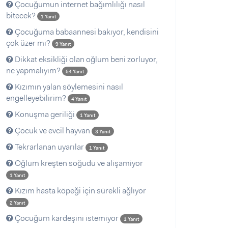
Çocuğumun internet bağımlılığı nasıl
bitecek?
1 Yanıt
Çocuğuma babaannesi bakıyor, kendisini
çok üzer mi?
9 Yanıt
Dikkat eksikliği olan oğlum beni zorluyor,
ne yapmalıyım?
54 Yanıt
Kızımın yalan söylemesini nasıl
engelleyebilirim?
4 Yanıt
Konuşma geriliği
1 Yanıt
Çocuk ve evcil hayvan
3 Yanıt
Tekrarlanan uyarılar
1 Yanıt
Oğlum kreşten soğudu ve alişamiyor
1 Yanıt
Kızım hasta köpeği için sürekli ağlıyor
2 Yanıt
Çocuğum kardeşini istemiyor
1 Yanıt